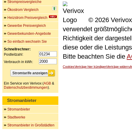
Strompreisvergleiche
Ökostrom Vergleich
Heizstrom Preisvergleich
© 2026 Verivox
Gewerbe Preisvergleich
verwendet größtmögliche 
Gewerbekunden-Angebote
Richtigkeit der dargeste
So einfach wechseln Sie
diese oder die Leistungs
Schnellrechner:
Postleitzahl:
Bitte beachten Sie die
A
Verbrauch in kWh:
Cookies
Verträge hier kündigen
Verträge widerruf
Ein Service von Verivox (
AGB
&
Datenschutzbestimmungen
).
Stromanbieter
Stromanbieter
Stadtwerke
Stromanbieter in Großstädten