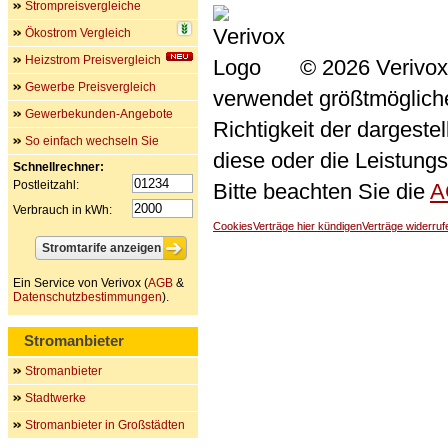
Strompreisvergleiche
Ökostrom Vergleich
Heizstrom Preisvergleich
© 2026 Verivox
Gewerbe Preisvergleich
verwendet größtmögliche 
Gewerbekunden-Angebote
Richtigkeit der dargeste
So einfach wechseln Sie
diese oder die Leistungs
Schnellrechner:
Postleitzahl:
Bitte beachten Sie die
A
Verbrauch in kWh:
Cookies
Verträge hier kündigen
Verträge widerruf
Ein Service von Verivox (
AGB
&
Datenschutzbestimmungen
).
Stromanbieter
Stromanbieter
Stadtwerke
Stromanbieter in Großstädten