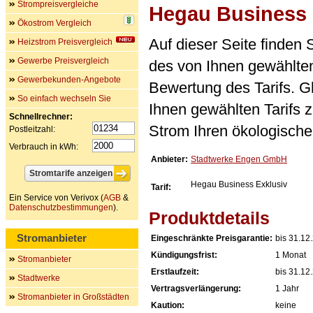
Strompreisvergleiche
Hegau Business 
Ökostrom Vergleich
Auf dieser Seite finden
Heizstrom Preisvergleich
Gewerbe Preisvergleich
des von Ihnen gewählten
Gewerbekunden-Angebote
Bewertung des Tarifs. Gl
So einfach wechseln Sie
Ihnen gewählten Tarifs 
Schnellrechner:
Strom Ihren ökologische
Postleitzahl:
Verbrauch in kWh:
Anbieter:
Stadtwerke Engen GmbH
Hegau Business Exklusiv
Tarif:
Ein Service von Verivox (
AGB
&
Datenschutzbestimmungen
).
Produktdetails
Stromanbieter
Eingeschränkte Preisgarantie:
bis 31.12
Kündigungsfrist:
1 Monat
Stromanbieter
Erstlaufzeit:
bis 31.12
Stadtwerke
Vertragsverlängerung:
1 Jahr
Stromanbieter in Großstädten
Kaution:
keine