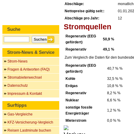
Abschläge:
monatlich
Nettopreise gültig seit::
01.01.20
Abschläge pro Jahr:
12
Stromquellen
Suche
Regenerativ (EEG
50,9 %
gefördert)
Regenerativ
49,1 %
Strom-News & Service
Zum Vergleich die Daten für den bundesde
Strom-News
Regenerativ (EEG
40,7 % %
Fragen & Antworten (FAQ)
gefördert)
Stromabieterwechsel
Kohle
32,5 % %
Datenschutz
Erdgas
10,8 % %
Regenerativ
8,2 % %
Impressum & Kontakt
Nuklear
6,6 % %
Surftipps
sonstige fossile
1,2 % %
Energieträger
Gas-Vergleiche
Mieterstrom
0,0 % %
KFZ-Versicherung-Vergleich
Reisen Lastminute buchen