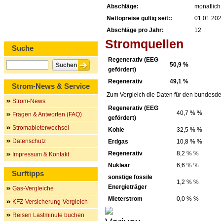
Abschläge:
monatlich
Nettopreise gültig seit::
01.01.20
Abschläge pro Jahr:
12
Stromquellen
Suche
Regenerativ (EEG
50,9 %
gefördert)
Regenerativ
49,1 %
Strom-News & Service
Zum Vergleich die Daten für den bundesde
Strom-News
Regenerativ (EEG
40,7 % %
Fragen & Antworten (FAQ)
gefördert)
Stromabieterwechsel
Kohle
32,5 % %
Datenschutz
Erdgas
10,8 % %
Regenerativ
8,2 % %
Impressum & Kontakt
Nuklear
6,6 % %
Surftipps
sonstige fossile
1,2 % %
Energieträger
Gas-Vergleiche
Mieterstrom
0,0 % %
KFZ-Versicherung-Vergleich
Reisen Lastminute buchen