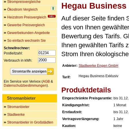
Strompreisvergleiche
Hegau Business 
Ökostrom Vergleich
Auf dieser Seite finden
Heizstrom Preisvergleich
Gewerbe Preisvergleich
des von Ihnen gewählten
Gewerbekunden-Angebote
Bewertung des Tarifs. Gl
So einfach wechseln Sie
Ihnen gewählten Tarifs 
Schnellrechner:
Strom Ihren ökologische
Postleitzahl:
Verbrauch in kWh:
Anbieter:
Stadtwerke Engen GmbH
Hegau Business Exklusiv
Tarif:
Ein Service von Verivox (
AGB
&
Datenschutzbestimmungen
).
Produktdetails
Stromanbieter
Eingeschränkte Preisgarantie:
bis 31.12
Kündigungsfrist:
1 Monat
Stromanbieter
Erstlaufzeit:
bis 31.12
Stadtwerke
Vertragsverlängerung:
1 Jahr
Stromanbieter in Großstädten
Kaution:
keine