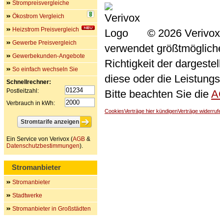
Strompreisvergleiche
Ökostrom Vergleich
Heizstrom Preisvergleich
© 2026 Verivox
Gewerbe Preisvergleich
verwendet größtmögliche 
Gewerbekunden-Angebote
Richtigkeit der dargeste
So einfach wechseln Sie
diese oder die Leistungs
Schnellrechner:
Postleitzahl:
Bitte beachten Sie die
A
Verbrauch in kWh:
Cookies
Verträge hier kündigen
Verträge widerruf
Ein Service von Verivox (
AGB
&
Datenschutzbestimmungen
).
Stromanbieter
Stromanbieter
Stadtwerke
Stromanbieter in Großstädten