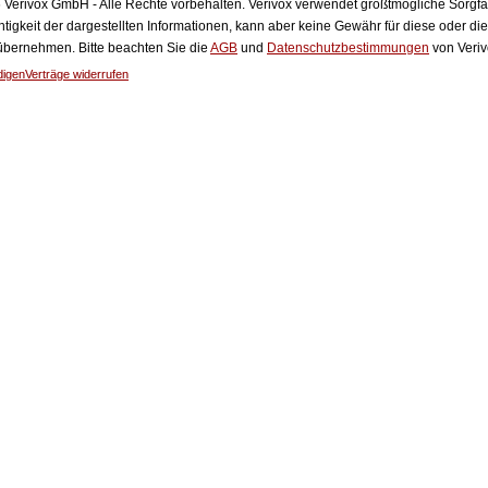
Verivox GmbH - Alle Rechte vorbehalten. Verivox verwendet größtmögliche Sorgfalt 
htigkeit der dargestellten Informationen, kann aber keine Gewähr für diese oder die
 übernehmen. Bitte beachten Sie die
AGB
und
Datenschutzbestimmungen
von Veriv
digen
Verträge widerrufen