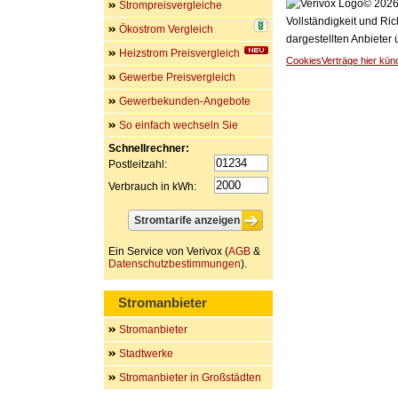
© 2026 
Strompreisvergleiche
Vollständigkeit und Ric
Ökostrom Vergleich
dargestellten Anbieter
Heizstrom Preisvergleich
Cookies
Verträge hier kün
Gewerbe Preisvergleich
Gewerbekunden-Angebote
So einfach wechseln Sie
Schnellrechner:
Postleitzahl:
Verbrauch in kWh:
Ein Service von Verivox (
AGB
&
Datenschutzbestimmungen
).
Stromanbieter
Stromanbieter
Stadtwerke
Stromanbieter in Großstädten