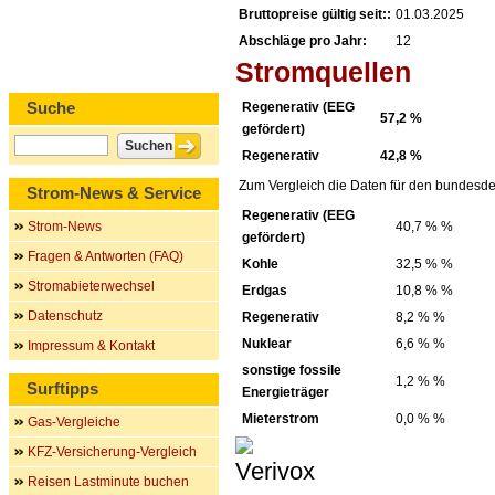
Bruttopreise gültig seit::
01.03.2025
Abschläge pro Jahr:
12
Stromquellen
Suche
Regenerativ (EEG
57,2 %
gefördert)
Regenerativ
42,8 %
Zum Vergleich die Daten für den bundesde
Strom-News & Service
Regenerativ (EEG
Strom-News
40,7 % %
gefördert)
Fragen & Antworten (FAQ)
Kohle
32,5 % %
Stromabieterwechsel
Erdgas
10,8 % %
Datenschutz
Regenerativ
8,2 % %
Nuklear
6,6 % %
Impressum & Kontakt
sonstige fossile
1,2 % %
Surftipps
Energieträger
Mieterstrom
0,0 % %
Gas-Vergleiche
KFZ-Versicherung-Vergleich
Reisen Lastminute buchen