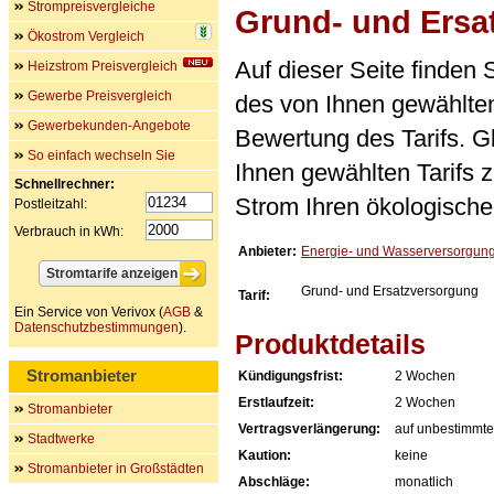
Strompreisvergleiche
Grund- und Ersa
Ökostrom Vergleich
Auf dieser Seite finden
Heizstrom Preisvergleich
Gewerbe Preisvergleich
des von Ihnen gewählten
Gewerbekunden-Angebote
Bewertung des Tarifs. Gl
So einfach wechseln Sie
Ihnen gewählten Tarifs 
Schnellrechner:
Strom Ihren ökologische
Postleitzahl:
Verbrauch in kWh:
Anbieter:
Energie- und Wasserversorgun
Grund- und Ersatzversorgung
Tarif:
Ein Service von Verivox (
AGB
&
Datenschutzbestimmungen
).
Produktdetails
Stromanbieter
Kündigungsfrist:
2 Wochen
Erstlaufzeit:
2 Wochen
Stromanbieter
Vertragsverlängerung:
auf unbestimmte
Stadtwerke
Kaution:
keine
Stromanbieter in Großstädten
Abschläge:
monatlich