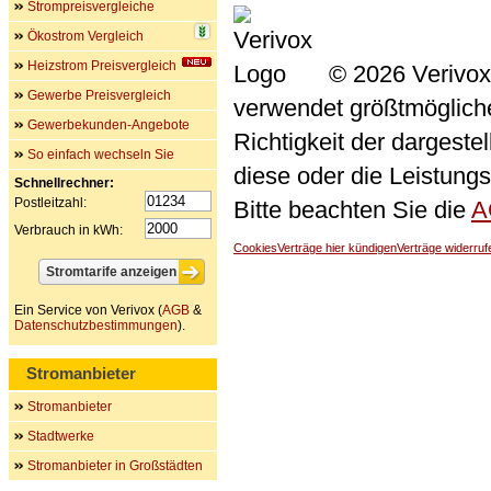
Strompreisvergleiche
Ökostrom Vergleich
Heizstrom Preisvergleich
© 2026 Verivox
Gewerbe Preisvergleich
verwendet größtmögliche 
Gewerbekunden-Angebote
Richtigkeit der dargeste
So einfach wechseln Sie
diese oder die Leistungs
Schnellrechner:
Postleitzahl:
Bitte beachten Sie die
A
Verbrauch in kWh:
Cookies
Verträge hier kündigen
Verträge widerruf
Ein Service von Verivox (
AGB
&
Datenschutzbestimmungen
).
Stromanbieter
Stromanbieter
Stadtwerke
Stromanbieter in Großstädten