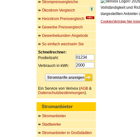
© 2026 
Strompreisvergleiche
Vollständigkeit und Ric
Ökostrom Vergleich
dargestellten Anbieter
Heizstrom Preisvergleich
Cookies
Verträge hier kün
Gewerbe Preisvergleich
Gewerbekunden-Angebote
So einfach wechseln Sie
Schnellrechner:
Postleitzahl:
Verbrauch in kWh:
Ein Service von Verivox (
AGB
&
Datenschutzbestimmungen
).
Stromanbieter
Stromanbieter
Stadtwerke
Stromanbieter in Großstädten