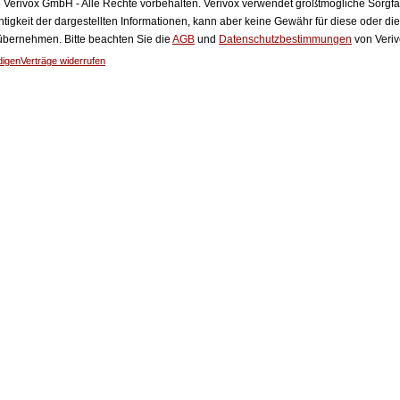
Verivox GmbH - Alle Rechte vorbehalten. Verivox verwendet größtmögliche Sorgfalt 
htigkeit der dargestellten Informationen, kann aber keine Gewähr für diese oder die
 übernehmen. Bitte beachten Sie die
AGB
und
Datenschutzbestimmungen
von Veriv
digen
Verträge widerrufen