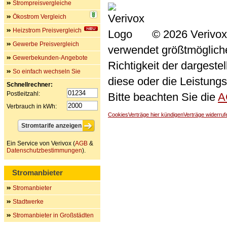
Strompreisvergleiche
Ökostrom Vergleich
Heizstrom Preisvergleich
© 2026 Verivox
Gewerbe Preisvergleich
verwendet größtmögliche 
Gewerbekunden-Angebote
Richtigkeit der dargeste
So einfach wechseln Sie
diese oder die Leistungs
Schnellrechner:
Postleitzahl:
Bitte beachten Sie die
A
Verbrauch in kWh:
Cookies
Verträge hier kündigen
Verträge widerruf
Ein Service von Verivox (
AGB
&
Datenschutzbestimmungen
).
Stromanbieter
Stromanbieter
Stadtwerke
Stromanbieter in Großstädten