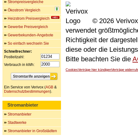
Strompreisvergleiche
Ökostrom Vergleich
Heizstrom Preisvergleich
© 2026 Verivox
Gewerbe Preisvergleich
verwendet größtmögliche 
Gewerbekunden-Angebote
Richtigkeit der dargeste
So einfach wechseln Sie
diese oder die Leistungs
Schnellrechner:
Postleitzahl:
Bitte beachten Sie die
A
Verbrauch in kWh:
Cookies
Verträge hier kündigen
Verträge widerruf
Ein Service von Verivox (
AGB
&
Datenschutzbestimmungen
).
Stromanbieter
Stromanbieter
Stadtwerke
Stromanbieter in Großstädten