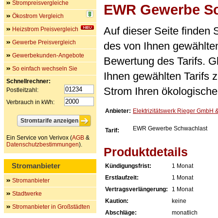
Strompreisvergleiche
EWR Gewerbe Sc
Ökostrom Vergleich
Auf dieser Seite finden
Heizstrom Preisvergleich
Gewerbe Preisvergleich
des von Ihnen gewählten
Gewerbekunden-Angebote
Bewertung des Tarifs. Gl
So einfach wechseln Sie
Ihnen gewählten Tarifs 
Schnellrechner:
Strom Ihren ökologische
Postleitzahl:
Verbrauch in kWh:
Anbieter:
Elektrizitätswerk Rieger GmbH 
EWR Gewerbe Schwachlast
Tarif:
Ein Service von Verivox (
AGB
&
Datenschutzbestimmungen
).
Produktdetails
Stromanbieter
Kündigungsfrist:
1 Monat
Erstlaufzeit:
1 Monat
Stromanbieter
Vertragsverlängerung:
1 Monat
Stadtwerke
Kaution:
keine
Stromanbieter in Großstädten
Abschläge:
monatlich