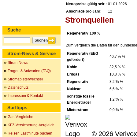
Nettopreise gültig seit::
01.01.2026
Abschläge pro Jahr:
12
Stromquellen
Suche
Regenerativ
100 %
Zum Vergleich die Daten für den bundesde
Strom-News & Service
Regenerativ (EEG
40,7 % %
gefördert)
Strom-News
Kohle
32,5 % %
Fragen & Antworten (FAQ)
Erdgas
10,8 % %
Stromabieterwechsel
Regenerativ
8,2 % %
Datenschutz
Nuklear
6,6 % %
Impressum & Kontakt
sonstige fossile
1,2 % %
Energieträger
Surftipps
Mieterstrom
0,0 % %
Gas-Vergleiche
KFZ-Versicherung-Vergleich
© 2026 Verivox
Reisen Lastminute buchen