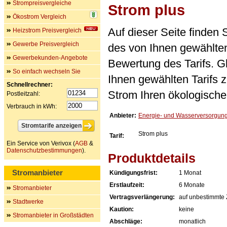
Strompreisvergleiche
Strom plus
Ökostrom Vergleich
Auf dieser Seite finden
Heizstrom Preisvergleich
Gewerbe Preisvergleich
des von Ihnen gewählten
Gewerbekunden-Angebote
Bewertung des Tarifs. Gl
So einfach wechseln Sie
Ihnen gewählten Tarifs 
Schnellrechner:
Strom Ihren ökologische
Postleitzahl:
Verbrauch in kWh:
Anbieter:
Energie- und Wasserversorgun
Strom plus
Tarif:
Ein Service von Verivox (
AGB
&
Datenschutzbestimmungen
).
Produktdetails
Stromanbieter
Kündigungsfrist:
1 Monat
Erstlaufzeit:
6 Monate
Stromanbieter
Vertragsverlängerung:
auf unbestimmte 
Stadtwerke
Kaution:
keine
Stromanbieter in Großstädten
Abschläge:
monatlich