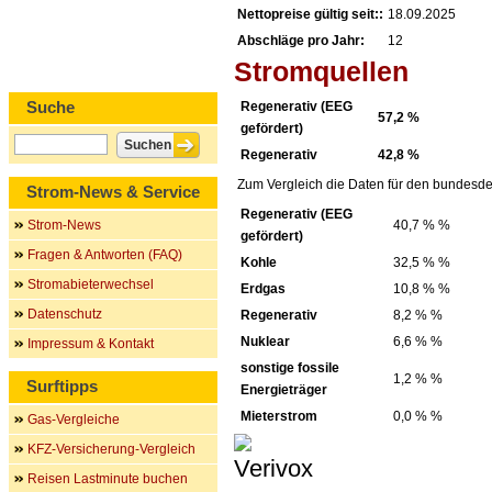
Nettopreise gültig seit::
18.09.2025
Abschläge pro Jahr:
12
Stromquellen
Suche
Regenerativ (EEG
57,2 %
gefördert)
Regenerativ
42,8 %
Zum Vergleich die Daten für den bundesde
Strom-News & Service
Regenerativ (EEG
Strom-News
40,7 % %
gefördert)
Fragen & Antworten (FAQ)
Kohle
32,5 % %
Stromabieterwechsel
Erdgas
10,8 % %
Datenschutz
Regenerativ
8,2 % %
Nuklear
6,6 % %
Impressum & Kontakt
sonstige fossile
1,2 % %
Surftipps
Energieträger
Mieterstrom
0,0 % %
Gas-Vergleiche
KFZ-Versicherung-Vergleich
Reisen Lastminute buchen