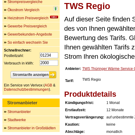
Strompreisvergleiche
TWS Regio
Ökostrom Vergleich
Auf dieser Seite finden
Heizstrom Preisvergleich
Gewerbe Preisvergleich
des von Ihnen gewählten
Gewerbekunden-Angebote
Bewertung des Tarifs. Gl
So einfach wechseln Sie
Ihnen gewählten Tarifs 
Schnellrechner:
Strom Ihren ökologische
Postleitzahl:
Verbrauch in kWh:
Anbieter:
TWS Thüringer Wärme Service
TWS Regio
Tarif:
Ein Service von Verivox (
AGB
&
Datenschutzbestimmungen
).
Produktdetails
Stromanbieter
Kündigungsfrist:
1 Monat
Erstlaufzeit:
12 Monate
Stromanbieter
Vertragsverlängerung:
auf unbestimmte 
Stadtwerke
Kaution:
keine
Stromanbieter in Großstädten
Abschläge:
monatlich