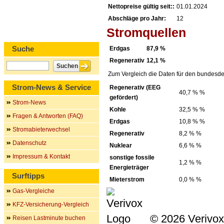
Nettopreise gültig seit::
01.01.2024
Abschläge pro Jahr:
12
Stromquellen
Suche
Erdgas
87,9 %
Regenerativ
12,1 %
Zum Vergleich die Daten für den bundesde
Strom-News & Service
Regenerativ (EEG
40,7 % %
gefördert)
Strom-News
Kohle
32,5 % %
Fragen & Antworten (FAQ)
Erdgas
10,8 % %
Stromabieterwechsel
Regenerativ
8,2 % %
Datenschutz
Nuklear
6,6 % %
Impressum & Kontakt
sonstige fossile
1,2 % %
Energieträger
Surftipps
Mieterstrom
0,0 % %
Gas-Vergleiche
KFZ-Versicherung-Vergleich
© 2026 Verivox
Reisen Lastminute buchen