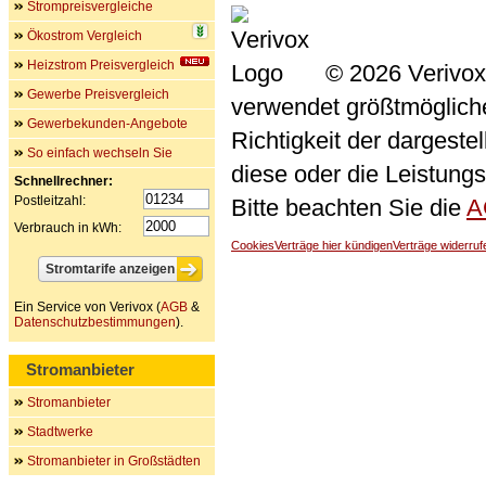
Strompreisvergleiche
Ökostrom Vergleich
Heizstrom Preisvergleich
© 2026 Verivox
Gewerbe Preisvergleich
verwendet größtmögliche 
Gewerbekunden-Angebote
Richtigkeit der dargeste
So einfach wechseln Sie
diese oder die Leistungs
Schnellrechner:
Postleitzahl:
Bitte beachten Sie die
A
Verbrauch in kWh:
Cookies
Verträge hier kündigen
Verträge widerruf
Ein Service von Verivox (
AGB
&
Datenschutzbestimmungen
).
Stromanbieter
Stromanbieter
Stadtwerke
Stromanbieter in Großstädten