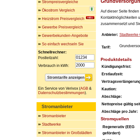
Grundversorgu
Strompreisvergleiche
Ökostrom Vergleich
Auf dieser Seite finde
Kontaktmöglichkeiten u
Heizstrom Preisvergleich
zusammensetzt und Sie 
Gewerbe Preisvergleich
Anbieter:
Stadtwerk
Gewerbekunden-Angebote
So einfach wechseln Sie
Grundverso
Tarif:
Schnellrechner:
Postleitzahl:
Produktdetails
Verbrauch in kWh:
Kündigungsfrist:
Erstlaufzeit:
Vertragsverlängerung
Ein Service von Verivox (
AGB
&
Kaution:
Datenschutzbestimmungen
).
Abschläge:
Nettopreise gültig seit
Stromanbieter
Abschläge pro Jahr:
Stromanbieter
Stromquellen
Stadtwerke
Regenerativ (EEG
Stromanbieter in Großstädten
gefördert)