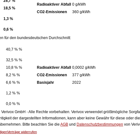
28,7 %
Radioaktiver Abfall
0 g/kWh
18,5 %
CO2-Emissionen
360 g/kWh
1,3 %
0,6 %
en für den bundesdeutschen Durchschnitt:
40,7 % %
32,5 % %
10,8 % %
Radioaktiver Abfall
0,0002 g/kWh
8,2 % %
CO2-Emissionen
377 g/kWh
6,6 % %
Basisjahr
2022
1,2 % %
0,0 % %
Verivox GmbH - Alle Rechte vorbehalten. Verivox verwendet größtmögliche Sorgfalt 
htigkeit der dargestellten Informationen, kann aber keine Gewähr für diese oder die
 übernehmen. Bitte beachten Sie die
AGB
und
Datenschutzbestimmungen
von Veriv
digen
Verträge widerrufen