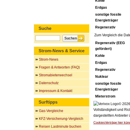
Kohle
Erdgas
sonstige fossile
Energieträger
Regenerativ
Suche
Zum Vergleich die Dat
Regenerativ (EEG
gefördert)
Strom-News & Service
Kohle
Strom-News
Erdgas
Fragen & Antworten (FAQ)
Regenerativ
Stromabieterwechsel
Nuklear
Datenschutz
sonstige fossile
Energieträger
Impressum & Kontakt
Mieterstrom
Surftipps
© 2026 
Vollständigkeit und Ric
Gas-Vergleiche
dargestellten Anbieter
KFZ-Versicherung-Vergleich
Cookies
Verträge hier kün
Reisen Lastminute buchen