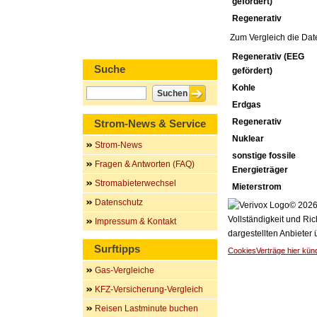
gefördert)
Regenerativ
Zum Vergleich die Dat
Regenerativ (EEG
Suche
gefördert)
Kohle
Erdgas
Regenerativ
Strom-News & Service
Nuklear
Strom-News
sonstige fossile
Fragen & Antworten (FAQ)
Energieträger
Stromabieterwechsel
Mieterstrom
Datenschutz
© 2026 
Vollständigkeit und Ric
Impressum & Kontakt
dargestellten Anbieter
Surftipps
Cookies
Verträge hier kün
Gas-Vergleiche
KFZ-Versicherung-Vergleich
Reisen Lastminute buchen