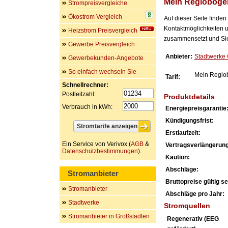
Mein Regioboge
Strompreisvergleiche
Ökostrom Vergleich
Auf dieser Seite finde
Kontaktmöglichkeiten u
Heizstrom Preisvergleich
zusammensetzt und Sie 
Gewerbe Preisvergleich
Anbieter:
Stadtwerk
Gewerbekunden-Angebote
So einfach wechseln Sie
Mein Regio
Tarif:
Schnellrechner:
Postleitzahl:
Produktdetails
Verbrauch in kWh:
Energiepreisgarantie
Kündigungsfrist:
Erstlaufzeit:
Ein Service von Verivox (
AGB
&
Vertragsverlängerung
Datenschutzbestimmungen
).
Kaution:
Abschläge:
Stromanbieter
Bruttopreise gültig sei
Stromanbieter
Abschläge pro Jahr:
Stadtwerke
Stromquellen
Stromanbieter in Großstädten
Regenerativ (EEG