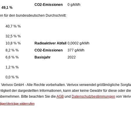
CO2-Emissionen
0 g/kWh
49,1 %
en für den bundesdeutschen Durchschnitt:
40,7 % %
32,5 % %
10,8 % %
Radioaktiver Abfall
0,0002 g/kWh
8,2 % %
CO2-Emissionen
377 g/kWh
6,6 % %
Basisjahr
2022
1,2 % %
0,0 % %
Verivox GmbH - Alle Rechte vorbehalten. Verivox verwendet größtmögliche Sorgfalt 
htigkeit der dargestellten Informationen, kann aber keine Gewähr für diese oder die
 übernehmen. Bitte beachten Sie die
AGB
und
Datenschutzbestimmungen
von Veriv
digen
Verträge widerrufen