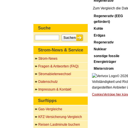
Regenerativ
Zum Vergleich die Dat
Regenerativ (EEG
gefördert)
Suche
Kohle
Erdgas
Regenerativ
Nuklear
Strom-News & Service
sonstige fossile
Strom-News
Energieträger
Fragen & Antworten (FAQ)
Mieterstrom
Stromabieterwechsel
© 2026 
Datenschutz
Vollständigkeit und Ric
dargestellten Anbieter
Impressum & Kontakt
Cookies
Verträge hier kün
Surftipps
Gas-Vergleiche
KFZ-Versicherung-Vergleich
Reisen Lastminute buchen