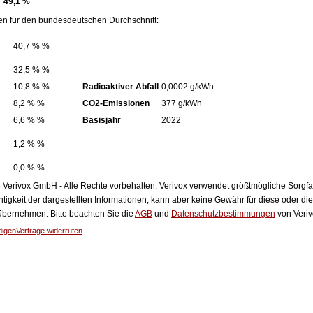
49,1 %
en für den bundesdeutschen Durchschnitt:
40,7 % %
32,5 % %
10,8 % %
Radioaktiver Abfall
0,0002 g/kWh
8,2 % %
CO2-Emissionen
377 g/kWh
6,6 % %
Basisjahr
2022
1,2 % %
0,0 % %
Verivox GmbH - Alle Rechte vorbehalten. Verivox verwendet größtmögliche Sorgfalt 
htigkeit der dargestellten Informationen, kann aber keine Gewähr für diese oder die
 übernehmen. Bitte beachten Sie die
AGB
und
Datenschutzbestimmungen
von Veriv
digen
Verträge widerrufen