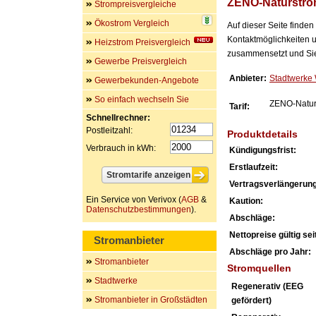
ZENO-Naturstr
Strompreisvergleiche
Ökostrom Vergleich
Auf dieser Seite finde
Kontaktmöglichkeiten u
Heizstrom Preisvergleich
zusammensetzt und Sie 
Gewerbe Preisvergleich
Anbieter:
Stadtwerke 
Gewerbekunden-Angebote
So einfach wechseln Sie
ZENO-Natur
Tarif:
Schnellrechner:
Postleitzahl:
Produktdetails
Verbrauch in kWh:
Kündigungsfrist:
Erstlaufzeit:
Vertragsverlängerung
Ein Service von Verivox (
AGB
&
Kaution:
Datenschutzbestimmungen
).
Abschläge:
Nettopreise gültig seit
Stromanbieter
Abschläge pro Jahr:
Stromanbieter
Stromquellen
Stadtwerke
Regenerativ (EEG
Stromanbieter in Großstädten
gefördert)