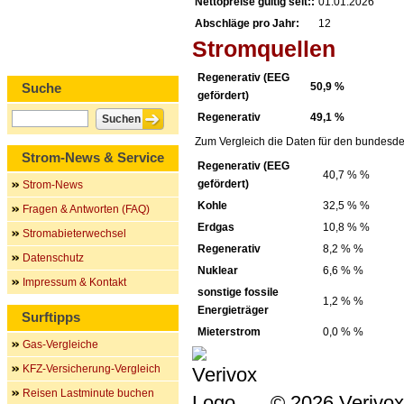
Nettopreise gültig seit::
01.01.2026
Abschläge pro Jahr:
12
Stromquellen
Regenerativ (EEG
Suche
50,9 %
gefördert)
Regenerativ
49,1 %
Zum Vergleich die Daten für den bundesde
Strom-News & Service
Regenerativ (EEG
40,7 % %
gefördert)
Strom-News
Kohle
32,5 % %
Fragen & Antworten (FAQ)
Erdgas
10,8 % %
Stromabieterwechsel
Regenerativ
8,2 % %
Datenschutz
Nuklear
6,6 % %
Impressum & Kontakt
sonstige fossile
1,2 % %
Energieträger
Surftipps
Mieterstrom
0,0 % %
Gas-Vergleiche
KFZ-Versicherung-Vergleich
Reisen Lastminute buchen
© 2026 Verivox