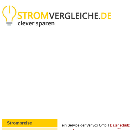
Strompreise
ein Service der Verivox GmbH
Datenschut