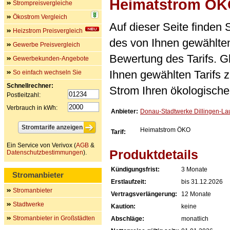
Heimatstrom Ö
Strompreisvergleiche
Ökostrom Vergleich
Auf dieser Seite finden
Heizstrom Preisvergleich
des von Ihnen gewählten
Gewerbe Preisvergleich
Bewertung des Tarifs. Gl
Gewerbekunden-Angebote
Ihnen gewählten Tarifs 
So einfach wechseln Sie
Schnellrechner:
Strom Ihren ökologische
Postleitzahl:
Verbrauch in kWh:
Anbieter:
Donau-Stadtwerke Dillingen-La
Heimatstrom ÖKO
Tarif:
Ein Service von Verivox (
AGB
&
Produktdetails
Datenschutzbestimmungen
).
Kündigungsfrist:
3 Monate
Stromanbieter
Erstlaufzeit:
bis 31.12.2026
Stromanbieter
Vertragsverlängerung:
12 Monate
Stadtwerke
Kaution:
keine
Stromanbieter in Großstädten
Abschläge:
monatlich