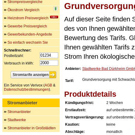
Strompreisvergleiche
Grundversorgung
Ökostrom Vergleich
Auf dieser Seite finden
Heizstrom Preisvergleich
Gewerbe Preisvergleich
des von Ihnen gewählten
Gewerbekunden-Angebote
Bewertung des Tarifs. Gl
So einfach wechseln Sie
Ihnen gewählten Tarifs 
Schnellrechner:
Strom Ihren ökologische
Postleitzahl:
Verbrauch in kWh:
Anbieter:
Stadtwerke Bad Dürkheim Gmb
Grundversorgung mit Schwachla
Tarif:
Ein Service von Verivox (
AGB
&
Datenschutzbestimmungen
).
Produktdetails
Stromanbieter
Kündigungsfrist:
2 Wochen
Erstlaufzeit:
auf unbestimmte 
Stromanbieter
Vertragsverlängerung:
auf unbestimmte 
Stadtwerke
Kaution:
keine
Stromanbieter in Großstädten
Abschläge:
monatlich