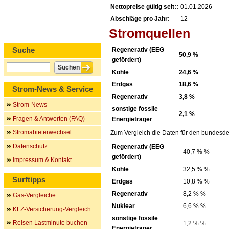
Nettopreise gültig seit::
01.01.2026
Abschläge pro Jahr:
12
Stromquellen
Suche
Regenerativ (EEG
50,9 %
gefördert)
Kohle
24,6 %
Erdgas
18,6 %
Strom-News & Service
Regenerativ
3,8 %
Strom-News
sonstige fossile
2,1 %
Fragen & Antworten (FAQ)
Energieträger
Stromabieterwechsel
Zum Vergleich die Daten für den bundesde
Datenschutz
Regenerativ (EEG
40,7 % %
gefördert)
Impressum & Kontakt
Kohle
32,5 % %
Surftipps
Erdgas
10,8 % %
Regenerativ
8,2 % %
Gas-Vergleiche
Nuklear
6,6 % %
KFZ-Versicherung-Vergleich
sonstige fossile
Reisen Lastminute buchen
1,2 % %
Energieträger