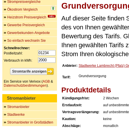
Strompreisvergleiche
Grundversorgun
Ökostrom Vergleich
Auf dieser Seite finden
Heizstrom Preisvergleich
Gewerbe Preisvergleich
des von Ihnen gewählten
Gewerbekunden-Angebote
Bewertung des Tarifs. Gl
So einfach wechseln Sie
Ihnen gewählten Tarifs 
Schnellrechner:
Strom Ihren ökologische
Postleitzahl:
Verbrauch in kWh:
Anbieter:
Stadtwerke Lambrecht (Pfalz) 
Grundversorgung
Tarif:
Ein Service von Verivox (
AGB
&
Datenschutzbestimmungen
).
Produktdetails
Stromanbieter
Kündigungsfrist:
2 Wochen
Erstlaufzeit:
auf unbestimmte
Stromanbieter
Vertragsverlängerung:
auf unbestimmte
Stadtwerke
Kaution:
keine
Stromanbieter in Großstädten
Abschläge:
monatlich