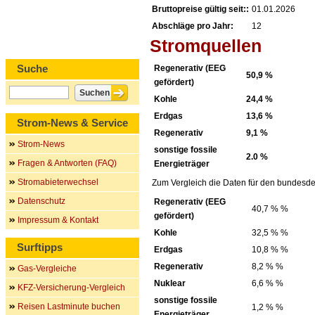
Bruttopreise gültig seit::
01.01.2026
Abschläge pro Jahr:
12
Stromquellen
Suche
Regenerativ (EEG
50,9 %
gefördert)
Kohle
24,4 %
Erdgas
13,6 %
Strom-News & Service
Regenerativ
9,1 %
Strom-News
sonstige fossile
2.0 %
Fragen & Antworten (FAQ)
Energieträger
Stromabieterwechsel
Zum Vergleich die Daten für den bundesde
Datenschutz
Regenerativ (EEG
40,7 % %
gefördert)
Impressum & Kontakt
Kohle
32,5 % %
Surftipps
Erdgas
10,8 % %
Regenerativ
8,2 % %
Gas-Vergleiche
Nuklear
6,6 % %
KFZ-Versicherung-Vergleich
sonstige fossile
Reisen Lastminute buchen
1,2 % %
Energieträger