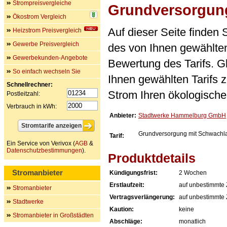
Strompreisvergleiche
Grundversorgung
Ökostrom Vergleich
Auf dieser Seite finden
Heizstrom Preisvergleich
Gewerbe Preisvergleich
des von Ihnen gewählten
Gewerbekunden-Angebote
Bewertung des Tarifs. Gl
So einfach wechseln Sie
Ihnen gewählten Tarifs 
Schnellrechner:
Strom Ihren ökologische
Postleitzahl:
Verbrauch in kWh:
Anbieter:
Stadtwerke Hammelburg GmbH
Grundversorgung mit Schwachla
Tarif:
Ein Service von Verivox (
AGB
&
Datenschutzbestimmungen
).
Produktdetails
Stromanbieter
Kündigungsfrist:
2 Wochen
Erstlaufzeit:
auf unbestimmte 
Stromanbieter
Vertragsverlängerung:
auf unbestimmte 
Stadtwerke
Kaution:
keine
Stromanbieter in Großstädten
Abschläge:
monatlich