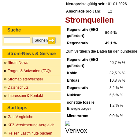
Nettopreise gültig seit::
01.01.2026
Abschläge pro Jahr:
12
Stromquellen
Suche
Regenerativ (EEG
50,9 %
gefördert)
Regenerativ
49,1 %
Zum Vergleich die Daten für den bundesde
Strom-News & Service
Regenerativ (EEG
Strom-News
40,7 % %
gefördert)
Fragen & Antworten (FAQ)
Kohle
32,5 % %
Stromabieterwechsel
Erdgas
10,8 % %
Datenschutz
Regenerativ
8,2 % %
Nuklear
6,6 % %
Impressum & Kontakt
sonstige fossile
1,2 % %
Surftipps
Energieträger
Mieterstrom
0,0 % %
Gas-Vergleiche
KFZ-Versicherung-Vergleich
Reisen Lastminute buchen