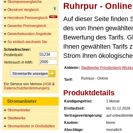
Strompreisvergleiche
Ruhrpur - Online
Ökostrom Vergleich
Auf dieser Seite finden
Heizstrom Preisvergleich
Gewerbe Preisvergleich
des von Ihnen gewählten
Gewerbekunden-Angebote
Bewertung des Tarifs. Gl
So einfach wechseln Sie
Ihnen gewählten Tarifs 
Schnellrechner:
Strom Ihren ökologische
Postleitzahl:
Verbrauch in kWh:
Anbieter:
Stadtwerke Fröndenberg Wick
Ruhrpur - Online
Tarif:
Ein Service von Verivox (
AGB
&
Datenschutzbestimmungen
).
Produktdetails
Stromanbieter
Kündigungsfrist:
1 Monat
Erstlaufzeit:
bis 31.12.2026
Stromanbieter
Vertragsverlängerung:
auf unbestimmte
Stadtwerke
Kaution:
keine
Stromanbieter in Großstädten
Abschläge:
monatlich