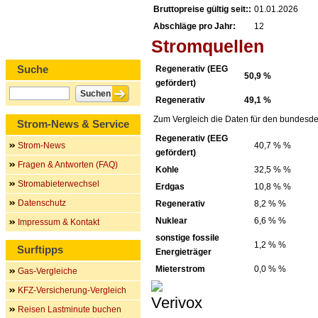
Bruttopreise gültig seit::
01.01.2026
Abschläge pro Jahr:
12
Stromquellen
Suche
Regenerativ (EEG
50,9 %
gefördert)
Regenerativ
49,1 %
Zum Vergleich die Daten für den bundesde
Strom-News & Service
Regenerativ (EEG
Strom-News
40,7 % %
gefördert)
Fragen & Antworten (FAQ)
Kohle
32,5 % %
Stromabieterwechsel
Erdgas
10,8 % %
Datenschutz
Regenerativ
8,2 % %
Nuklear
6,6 % %
Impressum & Kontakt
sonstige fossile
1,2 % %
Surftipps
Energieträger
Mieterstrom
0,0 % %
Gas-Vergleiche
KFZ-Versicherung-Vergleich
Reisen Lastminute buchen