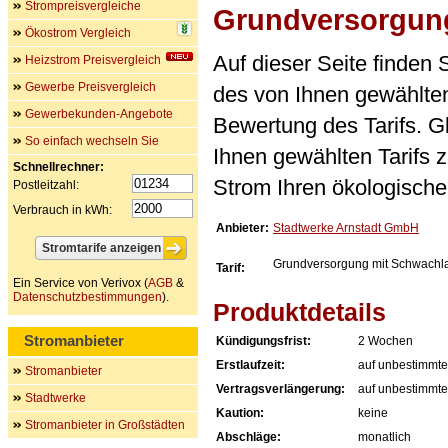
Strompreisvergleiche
Grundversorgung
Ökostrom Vergleich
Auf dieser Seite finden
Heizstrom Preisvergleich
Gewerbe Preisvergleich
des von Ihnen gewählten
Gewerbekunden-Angebote
Bewertung des Tarifs. Gl
So einfach wechseln Sie
Ihnen gewählten Tarifs 
Schnellrechner:
Strom Ihren ökologische
Postleitzahl:
Verbrauch in kWh:
Anbieter:
Stadtwerke Arnstadt GmbH
Grundversorgung mit Schwachla
Tarif:
Ein Service von Verivox (
AGB
&
Datenschutzbestimmungen
).
Produktdetails
Stromanbieter
Kündigungsfrist:
2 Wochen
Erstlaufzeit:
auf unbestimmte
Stromanbieter
Vertragsverlängerung:
auf unbestimmte
Stadtwerke
Kaution:
keine
Stromanbieter in Großstädten
Abschläge:
monatlich