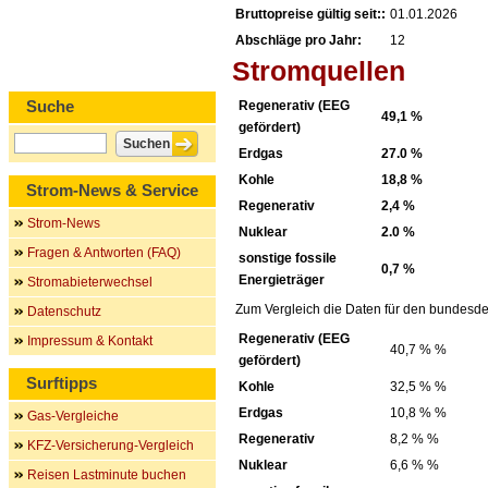
Bruttopreise gültig seit::
01.01.2026
Abschläge pro Jahr:
12
Stromquellen
Suche
Regenerativ (EEG
49,1 %
gefördert)
Erdgas
27.0 %
Kohle
18,8 %
Strom-News & Service
Regenerativ
2,4 %
Strom-News
Nuklear
2.0 %
Fragen & Antworten (FAQ)
sonstige fossile
0,7 %
Energieträger
Stromabieterwechsel
Zum Vergleich die Daten für den bundesde
Datenschutz
Regenerativ (EEG
Impressum & Kontakt
40,7 % %
gefördert)
Surftipps
Kohle
32,5 % %
Erdgas
10,8 % %
Gas-Vergleiche
Regenerativ
8,2 % %
KFZ-Versicherung-Vergleich
Nuklear
6,6 % %
Reisen Lastminute buchen