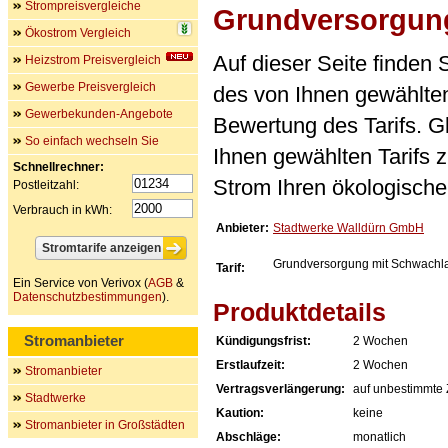
Strompreisvergleiche
Grundversorgung
Ökostrom Vergleich
Auf dieser Seite finden
Heizstrom Preisvergleich
Gewerbe Preisvergleich
des von Ihnen gewählten
Gewerbekunden-Angebote
Bewertung des Tarifs. Gl
So einfach wechseln Sie
Ihnen gewählten Tarifs 
Schnellrechner:
Strom Ihren ökologische
Postleitzahl:
Verbrauch in kWh:
Anbieter:
Stadtwerke Walldürn GmbH
Grundversorgung mit Schwachla
Tarif:
Ein Service von Verivox (
AGB
&
Datenschutzbestimmungen
).
Produktdetails
Stromanbieter
Kündigungsfrist:
2 Wochen
Erstlaufzeit:
2 Wochen
Stromanbieter
Vertragsverlängerung:
auf unbestimmte 
Stadtwerke
Kaution:
keine
Stromanbieter in Großstädten
Abschläge:
monatlich