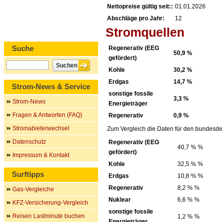
Nettopreise gültig seit::
01.01.2026
Abschläge pro Jahr:
12
Stromquellen
Suche
Regenerativ (EEG
50,9 %
gefördert)
Kohle
30,2 %
Erdgas
14,7 %
Strom-News & Service
sonstige fossile
3,3 %
Strom-News
Energieträger
Fragen & Antworten (FAQ)
Regenerativ
0,9 %
Stromabieterwechsel
Zum Vergleich die Daten für den bundesde
Datenschutz
Regenerativ (EEG
40,7 % %
gefördert)
Impressum & Kontakt
Kohle
32,5 % %
Surftipps
Erdgas
10,8 % %
Regenerativ
8,2 % %
Gas-Vergleiche
Nuklear
6,6 % %
KFZ-Versicherung-Vergleich
sonstige fossile
Reisen Lastminute buchen
1,2 % %
Energieträger