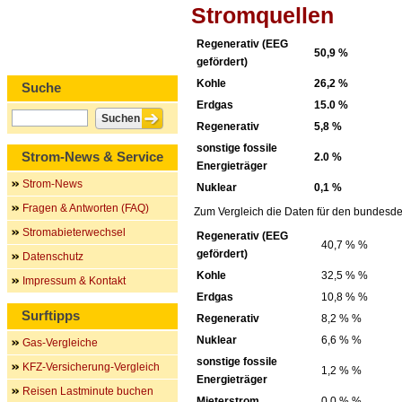
Stromquellen
Regenerativ (EEG
50,9 %
gefördert)
Kohle
26,2 %
Suche
Erdgas
15.0 %
Regenerativ
5,8 %
sonstige fossile
Strom-News & Service
2.0 %
Energieträger
Strom-News
Nuklear
0,1 %
Fragen & Antworten (FAQ)
Zum Vergleich die Daten für den bundesde
Stromabieterwechsel
Regenerativ (EEG
40,7 % %
gefördert)
Datenschutz
Kohle
32,5 % %
Impressum & Kontakt
Erdgas
10,8 % %
Surftipps
Regenerativ
8,2 % %
Nuklear
6,6 % %
Gas-Vergleiche
sonstige fossile
KFZ-Versicherung-Vergleich
1,2 % %
Energieträger
Reisen Lastminute buchen
Mieterstrom
0,0 % %