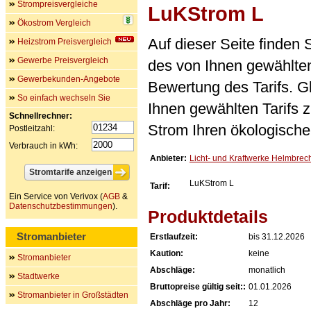
Strompreisvergleiche
LuKStrom L
Ökostrom Vergleich
Auf dieser Seite finden
Heizstrom Preisvergleich
Gewerbe Preisvergleich
des von Ihnen gewählten
Gewerbekunden-Angebote
Bewertung des Tarifs. Gl
So einfach wechseln Sie
Ihnen gewählten Tarifs 
Schnellrechner:
Strom Ihren ökologische
Postleitzahl:
Verbrauch in kWh:
Anbieter:
Licht- und Kraftwerke Helmbre
LuKStrom L
Tarif:
Ein Service von Verivox (
AGB
&
Datenschutzbestimmungen
).
Produktdetails
Stromanbieter
Erstlaufzeit:
bis 31.12.2026
Kaution:
keine
Stromanbieter
Abschläge:
monatlich
Stadtwerke
Bruttopreise gültig seit::
01.01.2026
Stromanbieter in Großstädten
Abschläge pro Jahr:
12