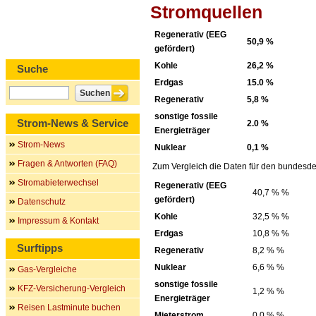
Stromquellen
Regenerativ (EEG
50,9 %
gefördert)
Kohle
26,2 %
Suche
Erdgas
15.0 %
Regenerativ
5,8 %
sonstige fossile
Strom-News & Service
2.0 %
Energieträger
Strom-News
Nuklear
0,1 %
Fragen & Antworten (FAQ)
Zum Vergleich die Daten für den bundesde
Stromabieterwechsel
Regenerativ (EEG
40,7 % %
gefördert)
Datenschutz
Kohle
32,5 % %
Impressum & Kontakt
Erdgas
10,8 % %
Surftipps
Regenerativ
8,2 % %
Nuklear
6,6 % %
Gas-Vergleiche
sonstige fossile
KFZ-Versicherung-Vergleich
1,2 % %
Energieträger
Reisen Lastminute buchen
Mieterstrom
0,0 % %