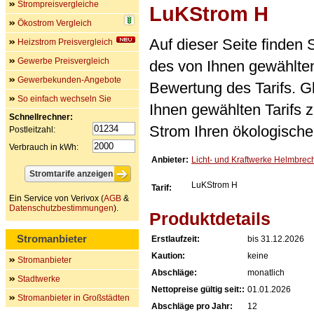
Strompreisvergleiche
LuKStrom H
Ökostrom Vergleich
Auf dieser Seite finden
Heizstrom Preisvergleich
Gewerbe Preisvergleich
des von Ihnen gewählten
Gewerbekunden-Angebote
Bewertung des Tarifs. Gl
So einfach wechseln Sie
Ihnen gewählten Tarifs 
Schnellrechner:
Strom Ihren ökologische
Postleitzahl:
Verbrauch in kWh:
Anbieter:
Licht- und Kraftwerke Helmbre
LuKStrom H
Tarif:
Ein Service von Verivox (
AGB
&
Datenschutzbestimmungen
).
Produktdetails
Stromanbieter
Erstlaufzeit:
bis 31.12.2026
Kaution:
keine
Stromanbieter
Abschläge:
monatlich
Stadtwerke
Nettopreise gültig seit::
01.01.2026
Stromanbieter in Großstädten
Abschläge pro Jahr:
12