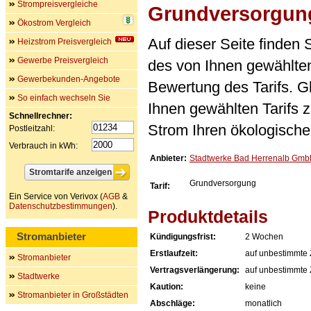
Strompreisvergleiche
Grundversorgun
Ökostrom Vergleich
Auf dieser Seite finden
Heizstrom Preisvergleich
Gewerbe Preisvergleich
des von Ihnen gewählten
Gewerbekunden-Angebote
Bewertung des Tarifs. Gl
So einfach wechseln Sie
Ihnen gewählten Tarifs 
Schnellrechner:
Strom Ihren ökologische
Postleitzahl:
Verbrauch in kWh:
Anbieter:
Stadtwerke Bad Herrenalb Gm
Grundversorgung
Tarif:
Ein Service von Verivox (
AGB
&
Datenschutzbestimmungen
).
Produktdetails
Stromanbieter
Kündigungsfrist:
2 Wochen
Erstlaufzeit:
auf unbestimmte 
Stromanbieter
Vertragsverlängerung:
auf unbestimmte 
Stadtwerke
Kaution:
keine
Stromanbieter in Großstädten
Abschläge:
monatlich