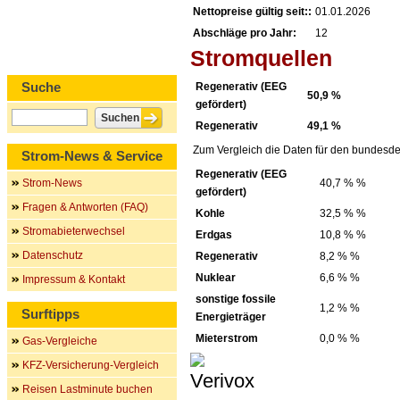
Nettopreise gültig seit::
01.01.2026
Abschläge pro Jahr:
12
Stromquellen
Suche
Regenerativ (EEG
50,9 %
gefördert)
Regenerativ
49,1 %
Zum Vergleich die Daten für den bundesde
Strom-News & Service
Regenerativ (EEG
Strom-News
40,7 % %
gefördert)
Fragen & Antworten (FAQ)
Kohle
32,5 % %
Stromabieterwechsel
Erdgas
10,8 % %
Datenschutz
Regenerativ
8,2 % %
Nuklear
6,6 % %
Impressum & Kontakt
sonstige fossile
1,2 % %
Surftipps
Energieträger
Mieterstrom
0,0 % %
Gas-Vergleiche
KFZ-Versicherung-Vergleich
Reisen Lastminute buchen