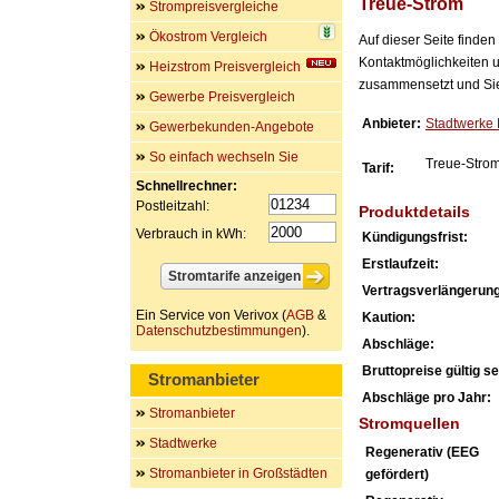
Treue-Strom
Strompreisvergleiche
Ökostrom Vergleich
Auf dieser Seite finde
Kontaktmöglichkeiten u
Heizstrom Preisvergleich
zusammensetzt und Sie 
Gewerbe Preisvergleich
Anbieter:
Stadtwerke
Gewerbekunden-Angebote
So einfach wechseln Sie
Treue-Stro
Tarif:
Schnellrechner:
Postleitzahl:
Produktdetails
Verbrauch in kWh:
Kündigungsfrist:
Erstlaufzeit:
Vertragsverlängerung
Ein Service von Verivox (
AGB
&
Kaution:
Datenschutzbestimmungen
).
Abschläge:
Bruttopreise gültig sei
Stromanbieter
Abschläge pro Jahr:
Stromanbieter
Stromquellen
Stadtwerke
Regenerativ (EEG
Stromanbieter in Großstädten
gefördert)