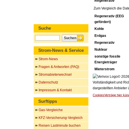
Regenerativ
Zum Vergleich die Dat
Regenerativ (EEG
gefördert)
Suche
Kohle
Erdgas
Regenerativ
Nuklear
Strom-News & Service
sonstige fossile
Strom-News
Energieträger
Fragen & Antworten (FAQ)
Mieterstrom
Stromabieterwechsel
© 2026 
Datenschutz
Vollständigkeit und Ric
dargestellten Anbieter
Impressum & Kontakt
Cookies
Verträge hier kün
Surftipps
Gas-Vergleiche
KFZ-Versicherung-Vergleich
Reisen Lastminute buchen