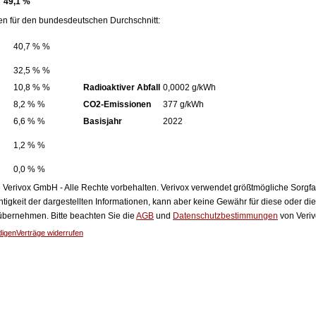
49,1 %
en für den bundesdeutschen Durchschnitt:
40,7 % %
32,5 % %
10,8 % %
Radioaktiver Abfall
0,0002 g/kWh
8,2 % %
CO2-Emissionen
377 g/kWh
6,6 % %
Basisjahr
2022
1,2 % %
0,0 % %
Verivox GmbH - Alle Rechte vorbehalten. Verivox verwendet größtmögliche Sorgfalt 
htigkeit der dargestellten Informationen, kann aber keine Gewähr für diese oder die
 übernehmen. Bitte beachten Sie die
AGB
und
Datenschutzbestimmungen
von Veriv
digen
Verträge widerrufen