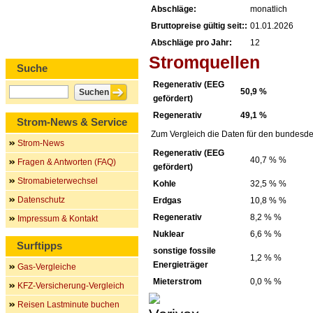
Abschläge:
monatlich
Bruttopreise gültig seit::
01.01.2026
Abschläge pro Jahr:
12
Stromquellen
Suche
Regenerativ (EEG
50,9 %
gefördert)
Regenerativ
49,1 %
Strom-News & Service
Zum Vergleich die Daten für den bundesde
Strom-News
Regenerativ (EEG
40,7 % %
Fragen & Antworten (FAQ)
gefördert)
Stromabieterwechsel
Kohle
32,5 % %
Datenschutz
Erdgas
10,8 % %
Regenerativ
8,2 % %
Impressum & Kontakt
Nuklear
6,6 % %
Surftipps
sonstige fossile
1,2 % %
Energieträger
Gas-Vergleiche
Mieterstrom
0,0 % %
KFZ-Versicherung-Vergleich
Reisen Lastminute buchen