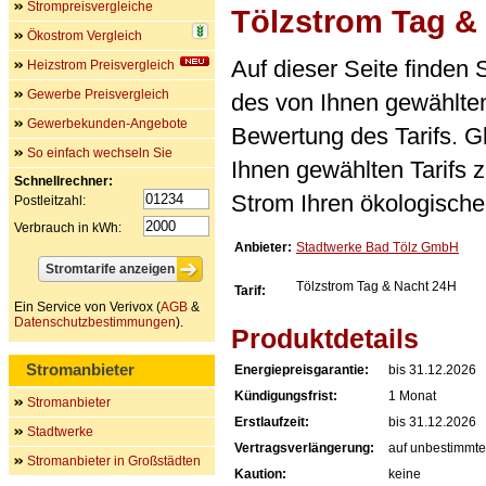
Strompreisvergleiche
Tölzstrom Tag &
Ökostrom Vergleich
Auf dieser Seite finden
Heizstrom Preisvergleich
Gewerbe Preisvergleich
des von Ihnen gewählten
Gewerbekunden-Angebote
Bewertung des Tarifs. Gl
So einfach wechseln Sie
Ihnen gewählten Tarifs 
Schnellrechner:
Strom Ihren ökologische
Postleitzahl:
Verbrauch in kWh:
Anbieter:
Stadtwerke Bad Tölz GmbH
Tölzstrom Tag & Nacht 24H
Tarif:
Ein Service von Verivox (
AGB
&
Datenschutzbestimmungen
).
Produktdetails
Stromanbieter
Energiepreisgarantie:
bis 31.12.2026
Kündigungsfrist:
1 Monat
Stromanbieter
Erstlaufzeit:
bis 31.12.2026
Stadtwerke
Vertragsverlängerung:
auf unbestimmte
Stromanbieter in Großstädten
Kaution:
keine