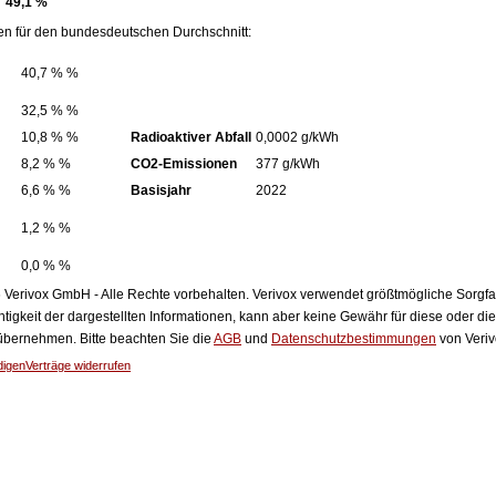
49,1 %
en für den bundesdeutschen Durchschnitt:
40,7 % %
32,5 % %
10,8 % %
Radioaktiver Abfall
0,0002 g/kWh
8,2 % %
CO2-Emissionen
377 g/kWh
6,6 % %
Basisjahr
2022
1,2 % %
0,0 % %
Verivox GmbH - Alle Rechte vorbehalten. Verivox verwendet größtmögliche Sorgfalt 
htigkeit der dargestellten Informationen, kann aber keine Gewähr für diese oder die
 übernehmen. Bitte beachten Sie die
AGB
und
Datenschutzbestimmungen
von Veriv
digen
Verträge widerrufen