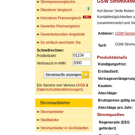
GSW StromAkti
Strompreisvergleiche
Ökostrom Vergleich
Auf dieser Seite finde
Kontaktmöglichkeiten u
Heizstrom Preisvergleich
zusammensetzt und Sie 
Gewerbe Preisvergleich
Anbieter:
GSW Gemein
Gewerbekunden-Angebote
So einfach wechseln Sie
GSW StromA
Tarif:
Schnellrechner:
Postleitzahl:
Produktdetails
Verbrauch in kWh:
Kündigungsfrist:
Erstlaufzeit:
Vertragsverlängerung
Ein Service von Verivox (
AGB
&
Kaution:
Datenschutzbestimmungen
).
Abschläge:
Bruttopreise gültig sei
Stromanbieter
Abschläge pro Jahr:
Stromanbieter
Stromquellen
Stadtwerke
Regenerativ (EEG
Stromanbieter in Großstädten
gefördert)