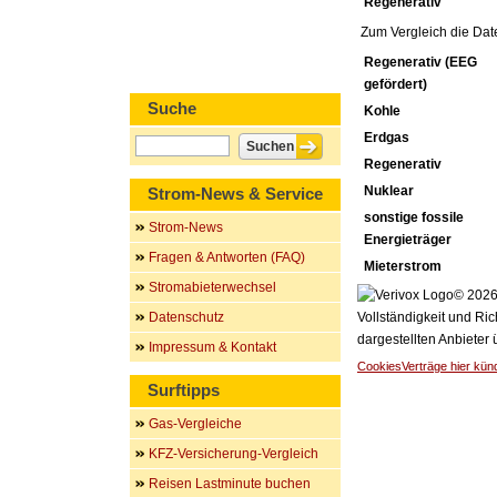
Regenerativ
Zum Vergleich die Dat
Regenerativ (EEG
gefördert)
Suche
Kohle
Erdgas
Regenerativ
Nuklear
Strom-News & Service
sonstige fossile
Strom-News
Energieträger
Fragen & Antworten (FAQ)
Mieterstrom
Stromabieterwechsel
© 2026 
Datenschutz
Vollständigkeit und Ric
dargestellten Anbieter
Impressum & Kontakt
Cookies
Verträge hier kün
Surftipps
Gas-Vergleiche
KFZ-Versicherung-Vergleich
Reisen Lastminute buchen