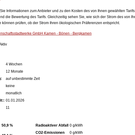
v
n Sie Informationen zum Anbieter und zu den Kosten des von Ihnen gewählten Tarifs
nd die Bewertung des Tarifs. Gleichzeitig sehen Sie, wie sich der Strom des von Ih
können prüfen, ob der Strom Ihren ökologischen Präferenzen entspricht.
schaftsstadtwerke GmbH Kamen - Bönen - Bergkamen
ktiv
4 Wochen
12 Monate
:
auf unbestimmte Zeit
keine
monatlich
t::
01.01.2026
11
50,9 %
Radioaktiver Abfall
0 g/kWh
CO2-Emissionen
0 g/kWh