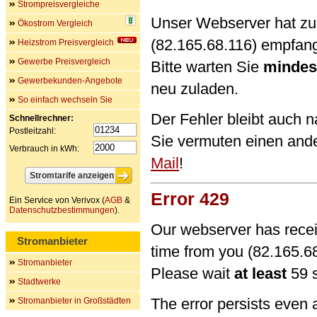
Strompreisvergleiche
Unser Webserver hat zu 
Ökostrom Vergleich
(82.165.68.116) empfan
Heizstrom Preisvergleich
Gewerbe Preisvergleich
Bitte warten Sie
mindes
Gewerbekunden-Angebote
neu zuladen.
So einfach wechseln Sie
Der Fehler bleibt auch 
Schnellrechner:
Postleitzahl:
Sie vermuten einen and
Verbrauch in kWh:
Mail
!
Error 429
Ein Service von Verivox (
AGB
&
Datenschutzbestimmungen
).
Our webserver has recei
Stromanbieter
time from you (82.165.68
Stromanbieter
Please wait
at least
59 s
Stadtwerke
The error persists even 
Stromanbieter in Großstädten