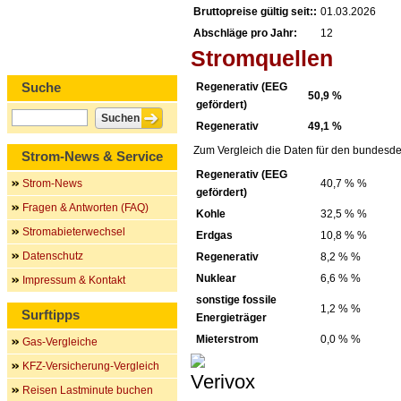
Bruttopreise gültig seit::
01.03.2026
Abschläge pro Jahr:
12
Stromquellen
Suche
Regenerativ (EEG
50,9 %
gefördert)
Regenerativ
49,1 %
Zum Vergleich die Daten für den bundesde
Strom-News & Service
Regenerativ (EEG
Strom-News
40,7 % %
gefördert)
Fragen & Antworten (FAQ)
Kohle
32,5 % %
Stromabieterwechsel
Erdgas
10,8 % %
Datenschutz
Regenerativ
8,2 % %
Nuklear
6,6 % %
Impressum & Kontakt
sonstige fossile
1,2 % %
Surftipps
Energieträger
Mieterstrom
0,0 % %
Gas-Vergleiche
KFZ-Versicherung-Vergleich
Reisen Lastminute buchen