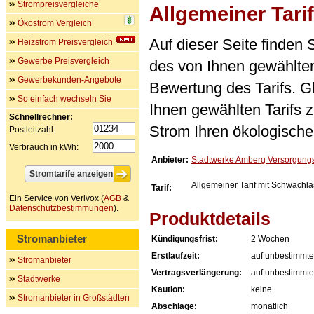
Strompreisvergleiche
Allgemeiner Tari
Ökostrom Vergleich
Auf dieser Seite finden
Heizstrom Preisvergleich
Gewerbe Preisvergleich
des von Ihnen gewählten
Gewerbekunden-Angebote
Bewertung des Tarifs. Gl
So einfach wechseln Sie
Ihnen gewählten Tarifs 
Schnellrechner:
Strom Ihren ökologische
Postleitzahl:
Verbrauch in kWh:
Anbieter:
Stadtwerke Amberg Versorgun
Allgemeiner Tarif mit Schwachla
Tarif:
Ein Service von Verivox (
AGB
&
Datenschutzbestimmungen
).
Produktdetails
Stromanbieter
Kündigungsfrist:
2 Wochen
Erstlaufzeit:
auf unbestimmte
Stromanbieter
Vertragsverlängerung:
auf unbestimmte
Stadtwerke
Kaution:
keine
Stromanbieter in Großstädten
Abschläge:
monatlich