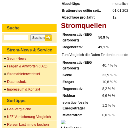
Abschläge:
monatlich
Bruttopreise gültig seit::
01.01.20
Abschläge pro Jahr:
12
Stromquellen
Suche
Regenerativ (EEG
50,9 %
gefördert)
Regenerativ
49,1 %
Strom-News & Service
Zum Vergleich die Daten für den bundesde
Strom-News
Regenerativ (EEG
40,7 % %
Fragen & Antworten (FAQ)
gefördert)
Stromabieterwechsel
Kohle
32,5 % %
Datenschutz
Erdgas
10,8 % %
Regenerativ
8,2 % %
Impressum & Kontakt
Nuklear
6,6 % %
Surftipps
sonstige fossile
1,2 % %
Energieträger
Gas-Vergleiche
Mieterstrom
0,0 % %
KFZ-Versicherung-Vergleich
Reisen Lastminute buchen