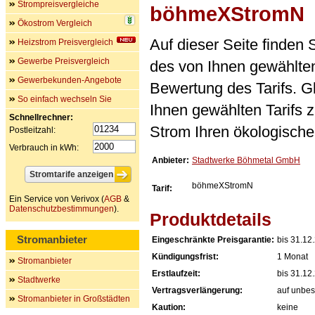
Strompreisvergleiche
böhmeXStromN
Ökostrom Vergleich
Auf dieser Seite finden
Heizstrom Preisvergleich
Gewerbe Preisvergleich
des von Ihnen gewählten
Gewerbekunden-Angebote
Bewertung des Tarifs. Gl
So einfach wechseln Sie
Ihnen gewählten Tarifs 
Schnellrechner:
Strom Ihren ökologische
Postleitzahl:
Verbrauch in kWh:
Anbieter:
Stadtwerke Böhmetal GmbH
böhmeXStromN
Tarif:
Ein Service von Verivox (
AGB
&
Datenschutzbestimmungen
).
Produktdetails
Stromanbieter
Eingeschränkte Preisgarantie:
bis 31.12
Kündigungsfrist:
1 Monat
Stromanbieter
Erstlaufzeit:
bis 31.12
Stadtwerke
Vertragsverlängerung:
auf unbes
Stromanbieter in Großstädten
Kaution:
keine