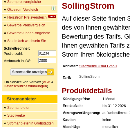
Strompreisvergleiche
SollingStrom
Ökostrom Vergleich
Auf dieser Seite finden
Heizstrom Preisvergleich
Gewerbe Preisvergleich
des von Ihnen gewählten
Gewerbekunden-Angebote
Bewertung des Tarifs. Gl
So einfach wechseln Sie
Ihnen gewählten Tarifs 
Schnellrechner:
Strom Ihren ökologische
Postleitzahl:
Verbrauch in kWh:
Anbieter:
Stadtwerke Uslar GmbH
SollingStrom
Tarif:
Ein Service von Verivox (
AGB
&
Datenschutzbestimmungen
).
Produktdetails
Stromanbieter
Kündigungsfrist:
1 Monat
Erstlaufzeit:
bis 31.12.2026
Stromanbieter
Vertragsverlängerung:
auf unbestimmte 
Stadtwerke
Kaution:
keine
Stromanbieter in Großstädten
Abschläge:
monatlich