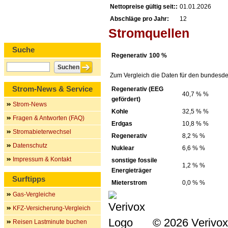
Nettopreise gültig seit::
01.01.2026
Abschläge pro Jahr:
12
Stromquellen
Suche
Regenerativ
100 %
Zum Vergleich die Daten für den bundesde
Strom-News & Service
Regenerativ (EEG
40,7 % %
gefördert)
Strom-News
Kohle
32,5 % %
Fragen & Antworten (FAQ)
Erdgas
10,8 % %
Stromabieterwechsel
Regenerativ
8,2 % %
Datenschutz
Nuklear
6,6 % %
Impressum & Kontakt
sonstige fossile
1,2 % %
Energieträger
Surftipps
Mieterstrom
0,0 % %
Gas-Vergleiche
KFZ-Versicherung-Vergleich
© 2026 Verivox
Reisen Lastminute buchen