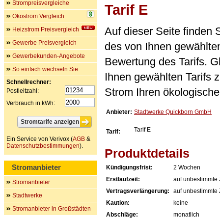
Strompreisvergleiche
Tarif E
Ökostrom Vergleich
Auf dieser Seite finden
Heizstrom Preisvergleich
Gewerbe Preisvergleich
des von Ihnen gewählten
Gewerbekunden-Angebote
Bewertung des Tarifs. Gl
So einfach wechseln Sie
Ihnen gewählten Tarifs 
Schnellrechner:
Strom Ihren ökologische
Postleitzahl:
Verbrauch in kWh:
Anbieter:
Stadtwerke Quickborn GmbH
Tarif E
Tarif:
Ein Service von Verivox (
AGB
&
Datenschutzbestimmungen
).
Produktdetails
Stromanbieter
Kündigungsfrist:
2 Wochen
Erstlaufzeit:
auf unbestimmte 
Stromanbieter
Vertragsverlängerung:
auf unbestimmte 
Stadtwerke
Kaution:
keine
Stromanbieter in Großstädten
Abschläge:
monatlich