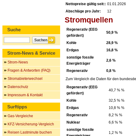
Nettopreise gültig seit::
01.01.2026
Abschläge pro Jahr:
12
Stromquellen
Suche
Regenerativ (EEG
50,9 %
gefördert)
Kohle
28,9 %
Erdgas
16,8 %
Strom-News & Service
sonstige fossile
2,6 %
Strom-News
Energieträger
Fragen & Antworten (FAQ)
Regenerativ
0,8 %
Stromabieterwechsel
Zum Vergleich die Daten für den bundesde
Datenschutz
Regenerativ (EEG
40,7 % %
gefördert)
Impressum & Kontakt
Kohle
32,5 % %
Surftipps
Erdgas
10,8 % %
Regenerativ
8,2 % %
Gas-Vergleiche
Nuklear
6,6 % %
KFZ-Versicherung-Vergleich
sonstige fossile
Reisen Lastminute buchen
1,2 % %
Energieträger