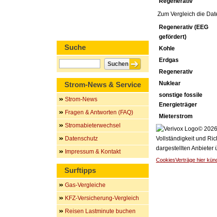
Regenerativ
Zum Vergleich die Dat
Regenerativ (EEG
gefördert)
Suche
Kohle
Erdgas
Regenerativ
Nuklear
Strom-News & Service
sonstige fossile
Strom-News
Energieträger
Fragen & Antworten (FAQ)
Mieterstrom
Stromabieterwechsel
© 2026 
Datenschutz
Vollständigkeit und Ric
dargestellten Anbieter
Impressum & Kontakt
Cookies
Verträge hier kün
Surftipps
Gas-Vergleiche
KFZ-Versicherung-Vergleich
Reisen Lastminute buchen