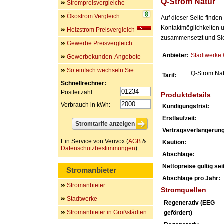
Q-Strom Natur
Strompreisvergleiche
Ökostrom Vergleich
Auf dieser Seite finde
Kontaktmöglichkeiten u
Heizstrom Preisvergleich
zusammensetzt und Sie 
Gewerbe Preisvergleich
Anbieter:
Stadtwerke
Gewerbekunden-Angebote
So einfach wechseln Sie
Q-Strom Nat
Tarif:
Schnellrechner:
Postleitzahl:
Produktdetails
Verbrauch in kWh:
Kündigungsfrist:
Erstlaufzeit:
Vertragsverlängerung
Ein Service von Verivox (
AGB
&
Kaution:
Datenschutzbestimmungen
).
Abschläge:
Nettopreise gültig seit
Stromanbieter
Abschläge pro Jahr:
Stromanbieter
Stromquellen
Stadtwerke
Regenerativ (EEG
Stromanbieter in Großstädten
gefördert)