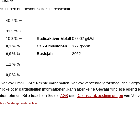
49,1 %
en für den bundesdeutschen Durchschnitt:
40,7 % %
32,5 % %
10,8 % %
Radioaktiver Abfall
0,0002 g/kWh
8,2 % %
CO2-Emissionen
377 g/kWh
6,6 % %
Basisjahr
2022
1,2 % %
0,0 % %
Verivox GmbH - Alle Rechte vorbehalten. Verivox verwendet größtmögliche Sorgfalt 
htigkeit der dargestellten Informationen, kann aber keine Gewähr für diese oder die
 übernehmen. Bitte beachten Sie die
AGB
und
Datenschutzbestimmungen
von Veriv
digen
Verträge widerrufen