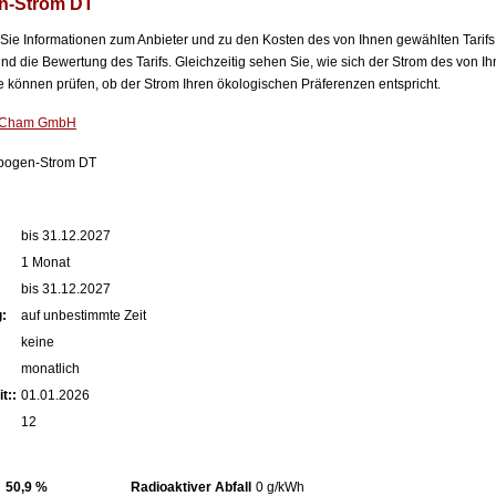
n-Strom DT
n Sie Informationen zum Anbieter und zu den Kosten des von Ihnen gewählten Tarifs
nd die Bewertung des Tarifs. Gleichzeitig sehen Sie, wie sich der Strom des von Ih
können prüfen, ob der Strom Ihren ökologischen Präferenzen entspricht.
e Cham GmbH
bogen-Strom DT
:
bis 31.12.2027
1 Monat
bis 31.12.2027
:
auf unbestimmte Zeit
keine
monatlich
t::
01.01.2026
12
50,9 %
Radioaktiver Abfall
0 g/kWh