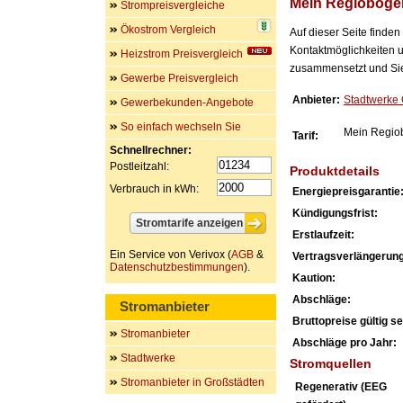
Mein Regioboge
Strompreisvergleiche
Ökostrom Vergleich
Auf dieser Seite finde
Kontaktmöglichkeiten u
Heizstrom Preisvergleich
zusammensetzt und Sie 
Gewerbe Preisvergleich
Anbieter:
Stadtwerk
Gewerbekunden-Angebote
So einfach wechseln Sie
Mein Regio
Tarif:
Schnellrechner:
Postleitzahl:
Produktdetails
Verbrauch in kWh:
Energiepreisgarantie
Kündigungsfrist:
Erstlaufzeit:
Ein Service von Verivox (
AGB
&
Vertragsverlängerung
Datenschutzbestimmungen
).
Kaution:
Abschläge:
Stromanbieter
Bruttopreise gültig sei
Stromanbieter
Abschläge pro Jahr:
Stadtwerke
Stromquellen
Stromanbieter in Großstädten
Regenerativ (EEG