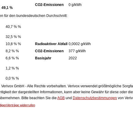
CO2-Emissionen
0 g/kWh
49,1 %
en für den bundesdeutschen Durchschnitt:
40,7 % %
32,5 % %
10,8 % %
Radioaktiver Abfall
0,0002 g/kWh
8,2 % %
CO2-Emissionen
377 g/kWh
6,6 % %
Basisjahr
2022
1,2 % %
0,0 % %
Verivox GmbH - Alle Rechte vorbehalten. Verivox verwendet größtmögliche Sorgfalt 
htigkeit der dargestellten Informationen, kann aber keine Gewähr für diese oder die
 übernehmen. Bitte beachten Sie die
AGB
und
Datenschutzbestimmungen
von Veriv
digen
Verträge widerrufen