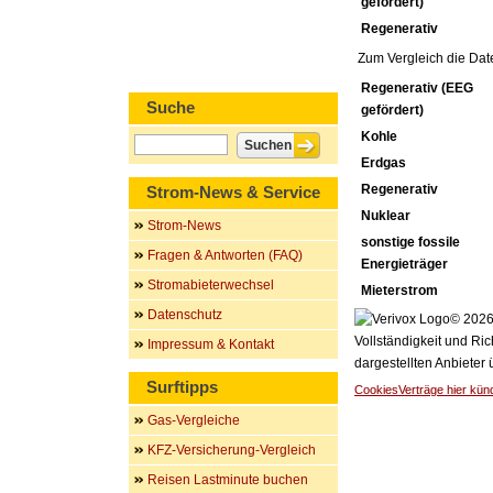
gefördert)
Regenerativ
Zum Vergleich die Dat
Regenerativ (EEG
Suche
gefördert)
Kohle
Erdgas
Regenerativ
Strom-News & Service
Nuklear
Strom-News
sonstige fossile
Fragen & Antworten (FAQ)
Energieträger
Stromabieterwechsel
Mieterstrom
Datenschutz
© 2026 
Vollständigkeit und Ric
Impressum & Kontakt
dargestellten Anbieter
Surftipps
Cookies
Verträge hier kün
Gas-Vergleiche
KFZ-Versicherung-Vergleich
Reisen Lastminute buchen