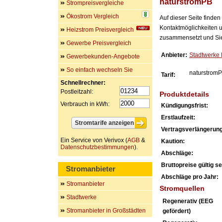
naturstromPB
Strompreisvergleiche
Ökostrom Vergleich
Auf dieser Seite finde
Kontaktmöglichkeiten u
Heizstrom Preisvergleich
zusammensetzt und Sie 
Gewerbe Preisvergleich
Anbieter:
Stadtwerke
Gewerbekunden-Angebote
So einfach wechseln Sie
naturstrom
Tarif:
Schnellrechner:
Postleitzahl:
Produktdetails
Verbrauch in kWh:
Kündigungsfrist:
Erstlaufzeit:
Vertragsverlängerung
Ein Service von Verivox (
AGB
&
Kaution:
Datenschutzbestimmungen
).
Abschläge:
Bruttopreise gültig sei
Stromanbieter
Abschläge pro Jahr:
Stromanbieter
Stromquellen
Stadtwerke
Regenerativ (EEG
Stromanbieter in Großstädten
gefördert)