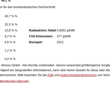
49,1 %
en für den bundesdeutschen Durchschnitt:
40,7 % %
32,5 % %
10,8 % %
Radioaktiver Abfall
0,0002 g/kWh
8,2 % %
CO2-Emissionen
377 g/kWh
6,6 % %
Basisjahr
2022
1,2 % %
0,0 % %
Verivox GmbH - Alle Rechte vorbehalten. Verivox verwendet größtmögliche Sorgfalt 
htigkeit der dargestellten Informationen, kann aber keine Gewähr für diese oder die
 übernehmen. Bitte beachten Sie die
AGB
und
Datenschutzbestimmungen
von Veriv
digen
Verträge widerrufen