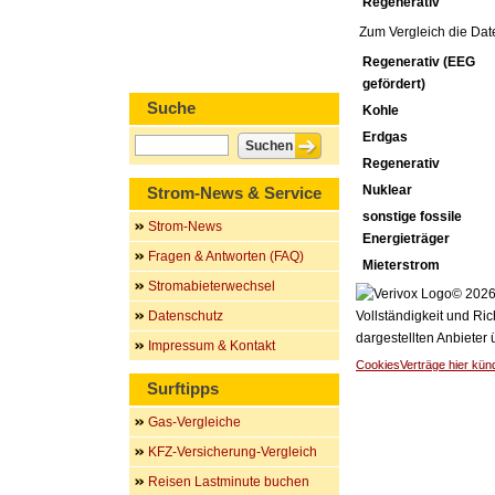
Regenerativ
Zum Vergleich die Dat
Regenerativ (EEG
gefördert)
Suche
Kohle
Erdgas
Regenerativ
Nuklear
Strom-News & Service
sonstige fossile
Strom-News
Energieträger
Fragen & Antworten (FAQ)
Mieterstrom
Stromabieterwechsel
© 2026 
Datenschutz
Vollständigkeit und Ric
dargestellten Anbieter
Impressum & Kontakt
Cookies
Verträge hier kün
Surftipps
Gas-Vergleiche
KFZ-Versicherung-Vergleich
Reisen Lastminute buchen