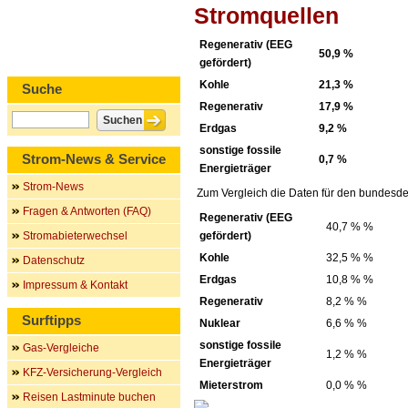
Stromquellen
Regenerativ (EEG
50,9 %
gefördert)
Kohle
21,3 %
Suche
Regenerativ
17,9 %
Erdgas
9,2 %
sonstige fossile
Strom-News & Service
0,7 %
Energieträger
Strom-News
Zum Vergleich die Daten für den bundesde
Fragen & Antworten (FAQ)
Regenerativ (EEG
40,7 % %
Stromabieterwechsel
gefördert)
Kohle
32,5 % %
Datenschutz
Erdgas
10,8 % %
Impressum & Kontakt
Regenerativ
8,2 % %
Surftipps
Nuklear
6,6 % %
sonstige fossile
Gas-Vergleiche
1,2 % %
Energieträger
KFZ-Versicherung-Vergleich
Mieterstrom
0,0 % %
Reisen Lastminute buchen