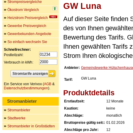
Strompreisvergleiche
GW Luna
Ökostrom Vergleich
Auf dieser Seite finden
Heizstrom Preisvergleich
Gewerbe Preisvergleich
des von Ihnen gewählten
Gewerbekunden-Angebote
Bewertung des Tarifs. Gl
So einfach wechseln Sie
Ihnen gewählten Tarifs 
Schnellrechner:
Strom Ihren ökologische
Postleitzahl:
Verbrauch in kWh:
Anbieter:
Gemeindewerke Hütschenhause
GW Luna
Tarif:
Ein Service von Verivox (
AGB
&
Datenschutzbestimmungen
).
Produktdetails
Stromanbieter
Erstlaufzeit:
12 Monate
Kaution:
keine
Stromanbieter
Abschläge:
monatlich
Stadtwerke
Bruttopreise gültig seit::
01.02.2026
Stromanbieter in Großstädten
Abschläge pro Jahr:
12