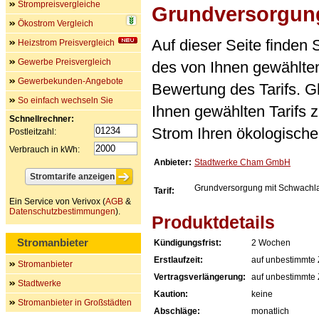
Strompreisvergleiche
Grundversorgung
Ökostrom Vergleich
Auf dieser Seite finden
Heizstrom Preisvergleich
Gewerbe Preisvergleich
des von Ihnen gewählten
Gewerbekunden-Angebote
Bewertung des Tarifs. Gl
So einfach wechseln Sie
Ihnen gewählten Tarifs 
Schnellrechner:
Strom Ihren ökologische
Postleitzahl:
Verbrauch in kWh:
Anbieter:
Stadtwerke Cham GmbH
Grundversorgung mit Schwachla
Tarif:
Ein Service von Verivox (
AGB
&
Datenschutzbestimmungen
).
Produktdetails
Stromanbieter
Kündigungsfrist:
2 Wochen
Erstlaufzeit:
auf unbestimmte 
Stromanbieter
Vertragsverlängerung:
auf unbestimmte 
Stadtwerke
Kaution:
keine
Stromanbieter in Großstädten
Abschläge:
monatlich