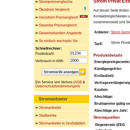
Strom Privat Ext
Strompreisvergleiche
Ökostrom Vergleich
Auf dieser Seite finde
Kontaktmöglichkeiten u
Heizstrom Preisvergleich
zusammensetzt und Sie 
Gewerbe Preisvergleich
Anbieter:
Strom Germ
Gewerbekunden-Angebote
So einfach wechseln Sie
Strom Privat
Tarif:
Schnellrechner:
Postleitzahl:
Produktdetails
Verbrauch in kWh:
Energiepreisgarantie
Kündigungsfrist:
Erstlaufzeit:
Ein Service von Verivox (
AGB
&
Vertragsverlängerung
Datenschutzbestimmungen
).
Kaution:
Abschläge:
Stromanbieter
Bruttopreise gültig sei
Stromanbieter
Abschläge pro Jahr:
Stadtwerke
Stromquellen
Stromanbieter in Großstädten
Regenerativ (EEG