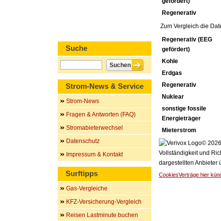
gefördert)
Regenerativ
Zum Vergleich die Dat
Regenerativ (EEG
Suche
gefördert)
Kohle
Erdgas
Regenerativ
Strom-News & Service
Nuklear
Strom-News
sonstige fossile
Fragen & Antworten (FAQ)
Energieträger
Stromabieterwechsel
Mieterstrom
Datenschutz
© 2026 
Vollständigkeit und Ric
Impressum & Kontakt
dargestellten Anbieter
Surftipps
Cookies
Verträge hier kün
Gas-Vergleiche
KFZ-Versicherung-Vergleich
Reisen Lastminute buchen