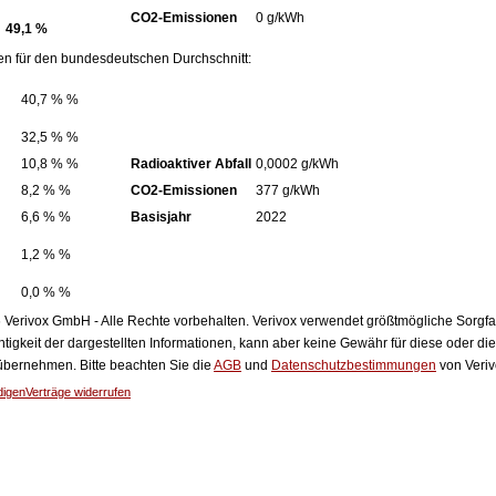
CO2-Emissionen
0 g/kWh
49,1 %
en für den bundesdeutschen Durchschnitt:
40,7 % %
32,5 % %
10,8 % %
Radioaktiver Abfall
0,0002 g/kWh
8,2 % %
CO2-Emissionen
377 g/kWh
6,6 % %
Basisjahr
2022
1,2 % %
0,0 % %
Verivox GmbH - Alle Rechte vorbehalten. Verivox verwendet größtmögliche Sorgfalt 
htigkeit der dargestellten Informationen, kann aber keine Gewähr für diese oder die
 übernehmen. Bitte beachten Sie die
AGB
und
Datenschutzbestimmungen
von Veriv
digen
Verträge widerrufen