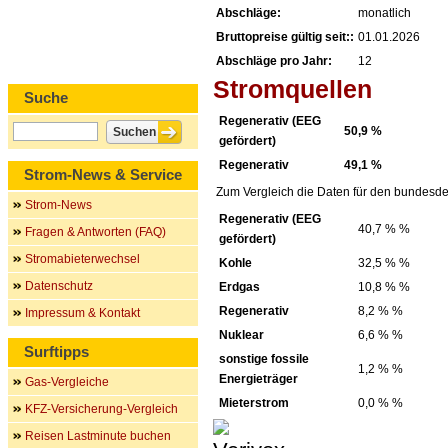
Abschläge:
monatlich
Bruttopreise gültig seit::
01.01.2026
Abschläge pro Jahr:
12
Stromquellen
Suche
Regenerativ (EEG
50,9 %
gefördert)
Regenerativ
49,1 %
Strom-News & Service
Zum Vergleich die Daten für den bundesde
Strom-News
Regenerativ (EEG
40,7 % %
Fragen & Antworten (FAQ)
gefördert)
Stromabieterwechsel
Kohle
32,5 % %
Datenschutz
Erdgas
10,8 % %
Regenerativ
8,2 % %
Impressum & Kontakt
Nuklear
6,6 % %
Surftipps
sonstige fossile
1,2 % %
Energieträger
Gas-Vergleiche
Mieterstrom
0,0 % %
KFZ-Versicherung-Vergleich
Reisen Lastminute buchen