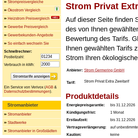
Strompreisvergleiche
Strom Privat Extr
Ökostrom Vergleich
Auf dieser Seite finden
Heizstrom Preisvergleich
Gewerbe Preisvergleich
des von Ihnen gewählten
Gewerbekunden-Angebote
Bewertung des Tarifs. Gl
So einfach wechseln Sie
Ihnen gewählten Tarifs 
Schnellrechner:
Strom Ihren ökologische
Postleitzahl:
Verbrauch in kWh:
Anbieter:
Strom Germering GmbH
Strom Privat Extra Zweitarif
Tarif:
Ein Service von Verivox (
AGB
&
Datenschutzbestimmungen
).
Produktdetails
Stromanbieter
Energiepreisgarantie:
bis 31.12.2026
Kündigungsfrist:
1 Monat
Stromanbieter
Erstlaufzeit:
bis 31.12.2026
Stadtwerke
Vertragsverlängerung:
auf unbestimmte
Stromanbieter in Großstädten
Kaution:
keine