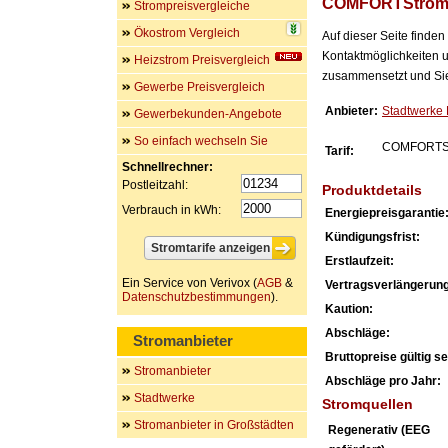
COMFORTStrom 
Strompreisvergleiche
Ökostrom Vergleich
Auf dieser Seite finde
Kontaktmöglichkeiten u
Heizstrom Preisvergleich
zusammensetzt und Sie 
Gewerbe Preisvergleich
Anbieter:
Stadtwerke
Gewerbekunden-Angebote
So einfach wechseln Sie
COMFORTStr
Tarif:
Schnellrechner:
Postleitzahl:
Produktdetails
Verbrauch in kWh:
Energiepreisgarantie
Kündigungsfrist:
Erstlaufzeit:
Ein Service von Verivox (
AGB
&
Vertragsverlängerung
Datenschutzbestimmungen
).
Kaution:
Abschläge:
Stromanbieter
Bruttopreise gültig sei
Stromanbieter
Abschläge pro Jahr:
Stadtwerke
Stromquellen
Stromanbieter in Großstädten
Regenerativ (EEG