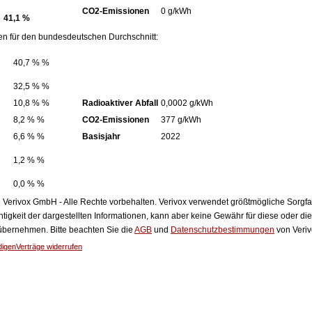
CO2-Emissionen
0 g/kWh
41,1 %
en für den bundesdeutschen Durchschnitt:
40,7 % %
32,5 % %
10,8 % %
Radioaktiver Abfall
0,0002 g/kWh
8,2 % %
CO2-Emissionen
377 g/kWh
6,6 % %
Basisjahr
2022
1,2 % %
0,0 % %
Verivox GmbH - Alle Rechte vorbehalten. Verivox verwendet größtmögliche Sorgfalt 
htigkeit der dargestellten Informationen, kann aber keine Gewähr für diese oder die
 übernehmen. Bitte beachten Sie die
AGB
und
Datenschutzbestimmungen
von Veriv
digen
Verträge widerrufen