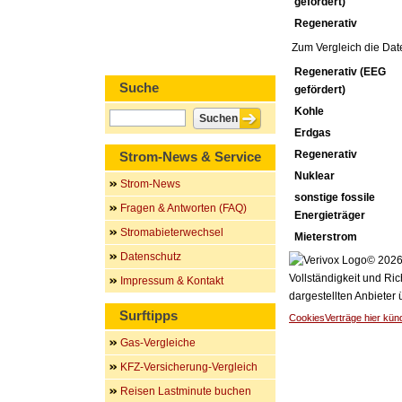
gefördert)
Regenerativ
Zum Vergleich die Dat
Regenerativ (EEG
Suche
gefördert)
Kohle
Erdgas
Regenerativ
Strom-News & Service
Nuklear
Strom-News
sonstige fossile
Fragen & Antworten (FAQ)
Energieträger
Stromabieterwechsel
Mieterstrom
Datenschutz
© 2026 
Vollständigkeit und Ric
Impressum & Kontakt
dargestellten Anbieter
Surftipps
Cookies
Verträge hier kün
Gas-Vergleiche
KFZ-Versicherung-Vergleich
Reisen Lastminute buchen