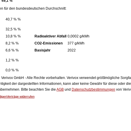
49,1 %
en für den bundesdeutschen Durchschnitt:
40,7 % %
32,5 % %
10,8 % %
Radioaktiver Abfall
0,0002 g/kWh
8,2 % %
CO2-Emissionen
377 g/kWh
6,6 % %
Basisjahr
2022
1,2 % %
0,0 % %
Verivox GmbH - Alle Rechte vorbehalten. Verivox verwendet größtmögliche Sorgfalt 
htigkeit der dargestellten Informationen, kann aber keine Gewähr für diese oder die
 übernehmen. Bitte beachten Sie die
AGB
und
Datenschutzbestimmungen
von Veriv
digen
Verträge widerrufen