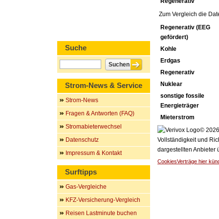
Regenerativ
Zum Vergleich die Dat
Regenerativ (EEG
gefördert)
Suche
Kohle
Erdgas
Regenerativ
Nuklear
Strom-News & Service
sonstige fossile
Strom-News
Energieträger
Fragen & Antworten (FAQ)
Mieterstrom
Stromabieterwechsel
© 2026 
Datenschutz
Vollständigkeit und Ric
dargestellten Anbieter
Impressum & Kontakt
Cookies
Verträge hier kün
Surftipps
Gas-Vergleiche
KFZ-Versicherung-Vergleich
Reisen Lastminute buchen