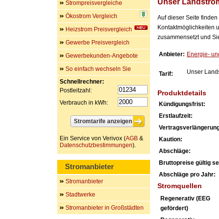
Unser Landstro
Strompreisvergleiche
Ökostrom Vergleich
Auf dieser Seite finde
Kontaktmöglichkeiten u
Heizstrom Preisvergleich
zusammensetzt und Sie 
Gewerbe Preisvergleich
Anbieter:
Energie- u
Gewerbekunden-Angebote
So einfach wechseln Sie
Unser Land
Tarif:
Schnellrechner:
Postleitzahl:
Produktdetails
Verbrauch in kWh:
Kündigungsfrist:
Erstlaufzeit:
Vertragsverlängerung
Ein Service von Verivox (
AGB
&
Kaution:
Datenschutzbestimmungen
).
Abschläge:
Bruttopreise gültig sei
Stromanbieter
Abschläge pro Jahr:
Stromanbieter
Stromquellen
Stadtwerke
Regenerativ (EEG
Stromanbieter in Großstädten
gefördert)