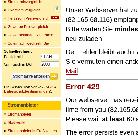
Strompreisvergleiche
Unser Webserver hat zu 
Ökostrom Vergleich
(82.165.68.116) empfan
Heizstrom Preisvergleich
Gewerbe Preisvergleich
Bitte warten Sie
mindes
Gewerbekunden-Angebote
neu zuladen.
So einfach wechseln Sie
Der Fehler bleibt auch 
Schnellrechner:
Postleitzahl:
Sie vermuten einen and
Verbrauch in kWh:
Mail
!
Error 429
Ein Service von Verivox (
AGB
&
Datenschutzbestimmungen
).
Our webserver has recei
Stromanbieter
time from you (82.165.68
Stromanbieter
Please wait
at least
60 s
Stadtwerke
The error persists even 
Stromanbieter in Großstädten