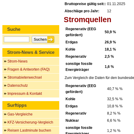
Bruttopreise gültig seit::
01.11.2025
Abschläge pro Jahr:
12
Stromquellen
Suche
Regenerativ (EEG
50,9 %
gefördert)
Erdgas
26,9 %
Kohle
18,1 %
Strom-News & Service
Regenerativ
2,5 %
Strom-News
sonstige fossile
1,6 %
Fragen & Antworten (FAQ)
Energieträger
Stromabieterwechsel
Zum Vergleich die Daten für den bundesde
Datenschutz
Regenerativ (EEG
40,7 % %
gefördert)
Impressum & Kontakt
Kohle
32,5 % %
Surftipps
Erdgas
10,8 % %
Regenerativ
8,2 % %
Gas-Vergleiche
Nuklear
6,6 % %
KFZ-Versicherung-Vergleich
sonstige fossile
Reisen Lastminute buchen
1,2 % %
Energieträger