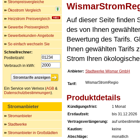
Strompreisvergleiche
WismarStromRe
Ökostrom Vergleich
Auf dieser Seite finden
Heizstrom Preisvergleich
Gewerbe Preisvergleich
des von Ihnen gewählten
Gewerbekunden-Angebote
Bewertung des Tarifs. Gl
So einfach wechseln Sie
Ihnen gewählten Tarifs 
Schnellrechner:
Strom Ihren ökologische
Postleitzahl:
Verbrauch in kWh:
Anbieter:
Stadtwerke Wismar GmbH
WismarStromRegio
Tarif:
Ein Service von Verivox (
AGB
&
Datenschutzbestimmungen
).
Produktdetails
Stromanbieter
Kündigungsfrist:
1 Monat
Erstlaufzeit:
bis 31.12.2026
Stromanbieter
Vertragsverlängerung:
auf unbestimmte
Stadtwerke
Kaution:
keine
Stromanbieter in Großstädten
Abschläge:
monatlich