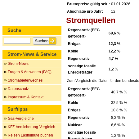
Bruttopreise gültig seit::
01.01.2026
Abschläge pro Jahr:
12
Stromquellen
Suche
Regenerativ (EEG
69,6 %
gefördert)
Erdgas
12,3 %
Kohle
12,2 %
Strom-News & Service
Regenerativ
4,7 %
Strom-News
sonstige fossile
1,2 %
Fragen & Antworten (FAQ)
Energieträger
Stromabieterwechsel
Zum Vergleich die Daten für den bundesde
Datenschutz
Regenerativ (EEG
40,7 % %
gefördert)
Impressum & Kontakt
Kohle
32,5 % %
Surftipps
Erdgas
10,8 % %
Regenerativ
8,2 % %
Gas-Vergleiche
Nuklear
6,6 % %
KFZ-Versicherung-Vergleich
sonstige fossile
Reisen Lastminute buchen
1,2 % %
Energieträger