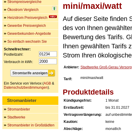
Strompreisvergleiche
mini/maxi/watt
Ökostrom Vergleich
Auf dieser Seite finden
Heizstrom Preisvergleich
Gewerbe Preisvergleich
des von Ihnen gewählten
Gewerbekunden-Angebote
Bewertung des Tarifs. Gl
So einfach wechseln Sie
Ihnen gewählten Tarifs 
Schnellrechner:
Strom Ihren ökologische
Postleitzahl:
Verbrauch in kWh:
Anbieter:
Stadtwerke Groß-Gerau Verso
mini/maxi/watt
Tarif:
Ein Service von Verivox (
AGB
&
Datenschutzbestimmungen
).
Produktdetails
Stromanbieter
Kündigungsfrist:
1 Monat
Erstlaufzeit:
bis 31.01.2027
Stromanbieter
Vertragsverlängerung:
auf unbestimmte
Stadtwerke
Kaution:
keine
Stromanbieter in Großstädten
Abschläge:
monatlich