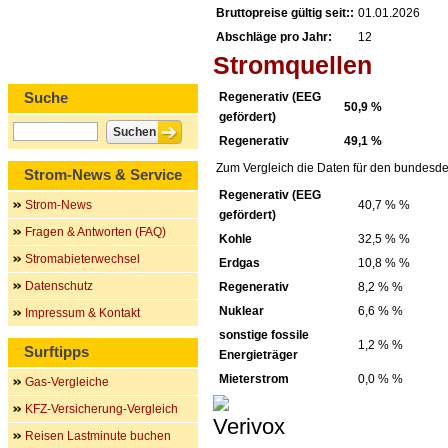
Bruttopreise gültig seit::
01.01.2026
Abschläge pro Jahr:
12
Stromquellen
Suche
Regenerativ (EEG
50,9 %
gefördert)
Regenerativ
49,1 %
Zum Vergleich die Daten für den bundesde
Strom-News & Service
Regenerativ (EEG
Strom-News
40,7 % %
gefördert)
Fragen & Antworten (FAQ)
Kohle
32,5 % %
Stromabieterwechsel
Erdgas
10,8 % %
Datenschutz
Regenerativ
8,2 % %
Nuklear
6,6 % %
Impressum & Kontakt
sonstige fossile
1,2 % %
Surftipps
Energieträger
Mieterstrom
0,0 % %
Gas-Vergleiche
KFZ-Versicherung-Vergleich
Reisen Lastminute buchen