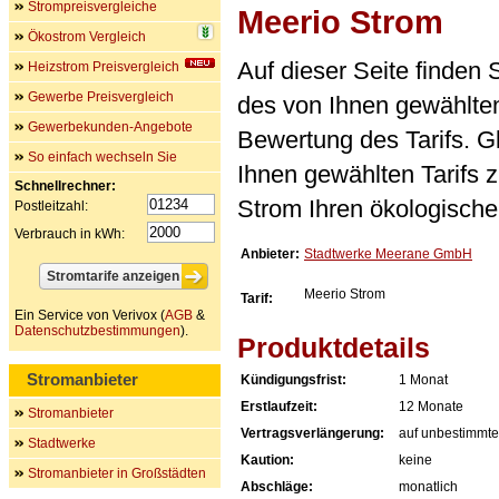
Strompreisvergleiche
Meerio Strom
Ökostrom Vergleich
Auf dieser Seite finden
Heizstrom Preisvergleich
Gewerbe Preisvergleich
des von Ihnen gewählten
Gewerbekunden-Angebote
Bewertung des Tarifs. Gl
So einfach wechseln Sie
Ihnen gewählten Tarifs 
Schnellrechner:
Strom Ihren ökologische
Postleitzahl:
Verbrauch in kWh:
Anbieter:
Stadtwerke Meerane GmbH
Meerio Strom
Tarif:
Ein Service von Verivox (
AGB
&
Datenschutzbestimmungen
).
Produktdetails
Stromanbieter
Kündigungsfrist:
1 Monat
Erstlaufzeit:
12 Monate
Stromanbieter
Vertragsverlängerung:
auf unbestimmte
Stadtwerke
Kaution:
keine
Stromanbieter in Großstädten
Abschläge:
monatlich