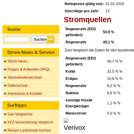
Nettopreise gültig seit::
01.01.2026
Abschläge pro Jahr:
12
Stromquellen
Suche
Regenerativ (EEG
50,9 %
gefördert)
Regenerativ
49,1 %
Zum Vergleich die Daten für den bundesde
Strom-News & Service
Regenerativ (EEG
Strom-News
40,7 % %
gefördert)
Fragen & Antworten (FAQ)
Kohle
32,5 % %
Stromabieterwechsel
Erdgas
10,8 % %
Datenschutz
Regenerativ
8,2 % %
Nuklear
6,6 % %
Impressum & Kontakt
sonstige fossile
1,2 % %
Surftipps
Energieträger
Mieterstrom
0,0 % %
Gas-Vergleiche
KFZ-Versicherung-Vergleich
Reisen Lastminute buchen