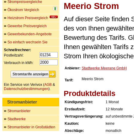
Strompreisvergleiche
Meerio Strom
Ökostrom Vergleich
Auf dieser Seite finden
Heizstrom Preisvergleich
Gewerbe Preisvergleich
des von Ihnen gewählten
Gewerbekunden-Angebote
Bewertung des Tarifs. Gl
So einfach wechseln Sie
Ihnen gewählten Tarifs 
Schnellrechner:
Strom Ihren ökologische
Postleitzahl:
Verbrauch in kWh:
Anbieter:
Stadtwerke Meerane GmbH
Meerio Strom
Tarif:
Ein Service von Verivox (
AGB
&
Datenschutzbestimmungen
).
Produktdetails
Stromanbieter
Kündigungsfrist:
1 Monat
Erstlaufzeit:
12 Monate
Stromanbieter
Vertragsverlängerung:
auf unbestimmte 
Stadtwerke
Kaution:
keine
Stromanbieter in Großstädten
Abschläge:
monatlich